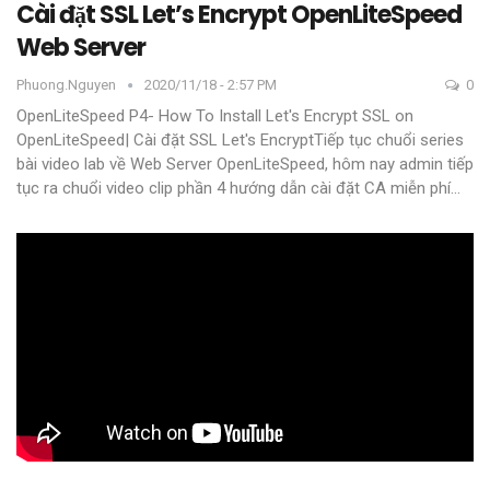
Cài đặt SSL Let’s Encrypt OpenLiteSpeed
Web Server
Phuong.nguyen
2020/11/18 - 2:57 PM
0
OpenLiteSpeed P4- How To Install Let's Encrypt SSL on
OpenLiteSpeed| Cài đặt SSL Let's EncryptTiếp tục chuổi series
bài video lab về Web Server OpenLiteSpeed, hôm nay admin tiếp
tục ra chuổi video clip phần 4 hướng dẫn cài đặt CA miễn phí
…