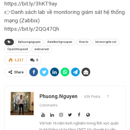
https://bit.ly/3hKT9ay
👉Danh sách lab về monitoring giám sát hệ thống
mạng (Zabbix)
https://bit.ly/2QQ47Qh
#phuongnguyen
#viettechgroupvn
How to
let encrypte ssl
Openlitespeed
webserver
1,217
0
Share
Phuong.nguyen
636 Posts
7
Comments
Với hơn 16 năm kinh nghiệm trong lĩnh vực quản
trị hệ thống và hạ tầng CNTT, tôi chuyên tư vấn,