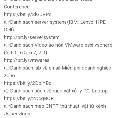
Conference
https://bit.ly/3lGJRPc
👉Danh sách server system (IBM, Lenvo, HPE,
Dell)
http://bit.ly/serversystem
👉Danh sách Video ảo hóa VMware esxi vsphere
(5, 6.0, 6.5, 6.7, 7.0)
http://bit.ly/vmwares
👉Danh sách lab về email Miễn phí doanh nghiệp
zoho
https://bit.ly/2DbiYBo
👉Danh sách sách về mẹo vặt xử lý PC, Laptop
https://bit.ly/2DcgBOR
👉Danh sách mẹo CNTT thủ thuật ,vặt từ kênh
Jsisenvlogs