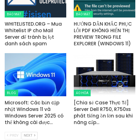
BẢO MẬT
BẢO MẬT
WHITELISTED.ORG – Mua
HƯỚNG DẪN KHẮC PHỤC
Whitelist IP cho Mail
LỖI PDF KHÔNG HIỂN THỊ
Server để tránh bị lọt
PREVIEW TRONG FILE
danh sách spam
EXPLORER (WINDOWS 11)
BLOG
ẢO HÓA
Microsoft: Các bản cập
[Chia sẻ Case Thực Tế]
nhật Windows 11 và
Server Dell R750, R750xs
Windows Server 2025 có
phát tiếng ồn lớn sau khi
thể không cài được…
nâng cấp…
PREV
NEXT