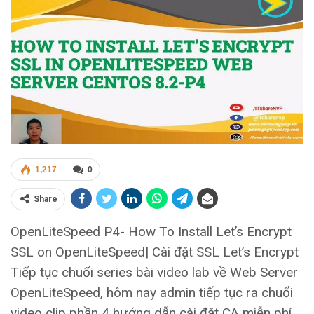
1,217
0
Share
OpenLiteSpeed P4- How To Install Let’s Encrypt
SSL on OpenLiteSpeed| Cài đặt SSL Let’s Encrypt
Tiếp tục chuổi series bài video lab về Web Server
OpenLiteSpeed, hôm nay admin tiếp tục ra chuổi
video clip phần 4 hướng dẫn cài đặt CA miễn phí