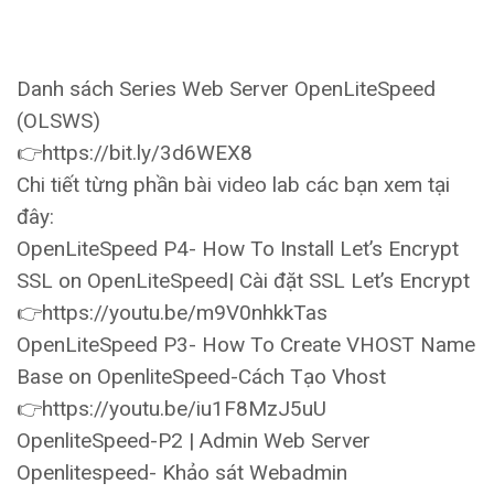
Danh sách Series Web Server OpenLiteSpeed
(OLSWS)
👉https://bit.ly/3d6WEX8
Chi tiết từng phần bài video lab các bạn xem tại
đây:
OpenLiteSpeed P4- How To Install Let’s Encrypt
SSL on OpenLiteSpeed| Cài đặt SSL Let’s Encrypt
👉https://youtu.be/m9V0nhkkTas
OpenLiteSpeed P3- How To Create VHOST Name
Base on OpenliteSpeed-Cách Tạo Vhost
👉https://youtu.be/iu1F8MzJ5uU
OpenliteSpeed-P2 | Admin Web Server
Openlitespeed- Khảo sát Webadmin