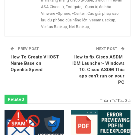
trị hạ tầng mạng Cisco (Router, Swicth, FIrewall
ASA Cisco,..), Fortigate,.. Quản trị ảo hóa
Vmware vSphere, vCenter,..Các giải pháp sao
lưu dự phòng của hãng lớn: Veeam Backup,
Veritas Backup, Net Backup,…
PREV POST
NEXT POST
How To Create VHOST
How to fix Cisco ASDM-
Name Base on
IDM Launcher- Windows
OpenliteSpeed
10: Cisco ASDM This
app can’t run on your
PC
Related
Thêm Từ Tác Giả