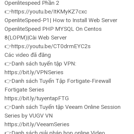
Openlitespeed Phần 2
👉https://youtu.be/ItKMyKZ7cxc
OpenliteSpeed-P1| How to Install Web Server
OpenliteSpeed PHP MYSQL On Centos
8(LOPM)|Cài Web Server
👉https://youtu.be/CT0drmEYC2s
Các video đã đăng
👉Danh sách tuyển tập VPN:
https://bit.ly/VPNSeries
👉Danh sách Tuyển Tập Fortigate-Firewall
Fortigate Series
https://bit.ly/tuyentapFTG
👉Danh sách Tuyển tập Veeam Online Session
Series by VUGV VN
https://bit.ly/VeeamSeries
👉Danh sách giải pháp họp online Video