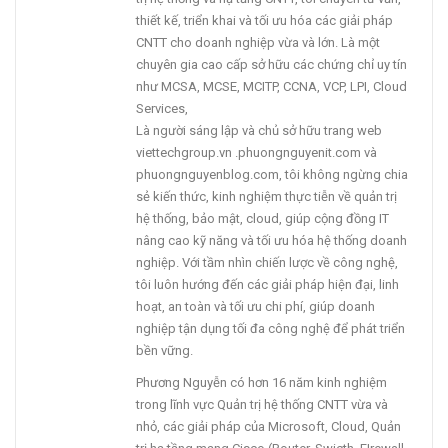
thiết kế, triển khai và tối ưu hóa các giải pháp
CNTT cho doanh nghiệp vừa và lớn. Là một
chuyên gia cao cấp sở hữu các chứng chỉ uy tín
như MCSA, MCSE, MCITP, CCNA, VCP, LPI, Cloud
Services,
Là người sáng lập và chủ sở hữu trang web
viettechgroup.vn .phuongnguyenit.com và
phuongnguyenblog.com, tôi không ngừng chia
sẻ kiến thức, kinh nghiệm thực tiễn về quản trị
hệ thống, bảo mật, cloud, giúp cộng đồng IT
nâng cao kỹ năng và tối ưu hóa hệ thống doanh
nghiệp. Với tầm nhìn chiến lược về công nghệ,
tôi luôn hướng đến các giải pháp hiện đại, linh
hoạt, an toàn và tối ưu chi phí, giúp doanh
nghiệp tận dụng tối đa công nghệ để phát triển
bền vững.
Phương Nguyễn có hơn 16 năm kinh nghiệm
trong lĩnh vực Quản trị hệ thống CNTT vừa và
nhỏ, các giải pháp của Microsoft, Cloud, Quản