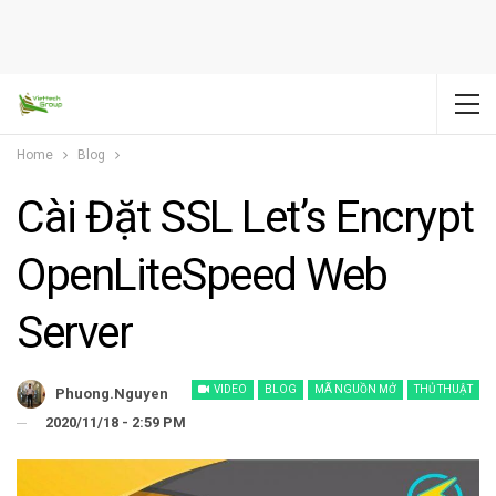
Home
Blog
Cài Đặt SSL Let’s Encrypt
OpenLiteSpeed Web
Server
VIDEO
BLOG
MÃ NGUỒN MỞ
THỦ THUẬT
Phuong.nguyen
2020/11/18 - 2:59 PM