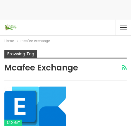
Home
mcafee exchange
Browsing Tag
Mcafee Exchange
BẢO MẬT