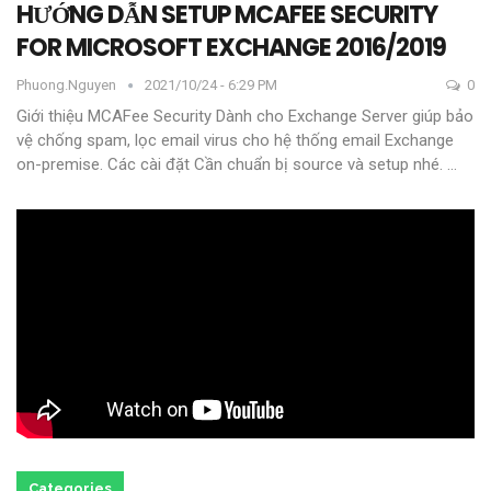
HƯỚNG DẪN SETUP MCAFEE SECURITY
FOR MICROSOFT EXCHANGE 2016/2019
Phuong.nguyen
2021/10/24 - 6:29 PM
0
Giới thiệu
MCAFee Security Dành cho Exchange Server giúp bảo
vệ chống spam, lọc email virus cho hệ thống email Exchange
on-premise.
Các cài đặt
Cần chuẩn bị source và setup nhé.
…
Categories