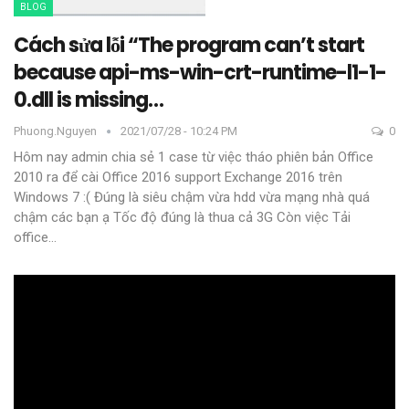
BLOG
Cách sửa lỗi “The program can’t start
because api-ms-win-crt-runtime-l1-1-
0.dll is missing…
Phuong.nguyen
2021/07/28 - 10:24 PM
0
Hôm nay admin chia sẻ 1 case từ việc tháo phiên bản Office
2010 ra để cài Office 2016 support Exchange 2016 trên
Windows 7 :( Đúng là siêu chậm vừa hdd vừa mạng nhà quá
chậm các bạn ạ
Tốc độ đúng là thua cả 3G
Còn việc Tải
office
…