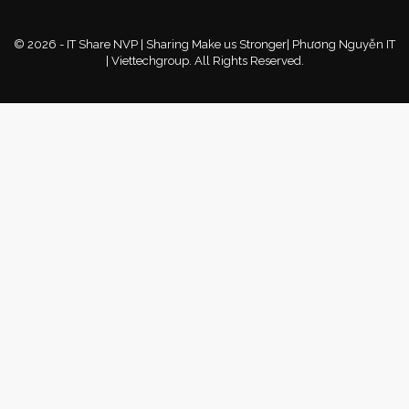
© 2026 - IT Share NVP | Sharing Make us Stronger| Phương Nguyễn IT
| Viettechgroup. All Rights Reserved.