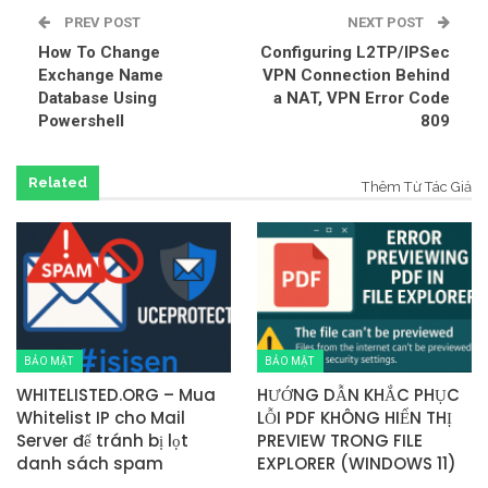
PREV POST
NEXT POST
How To Change
Configuring L2TP/IPSec
Exchange Name
VPN Connection Behind
Database Using
a NAT, VPN Error Code
Powershell
809
Related
Thêm Từ Tác Giả
BẢO MẬT
BẢO MẬT
WHITELISTED.ORG – Mua
HƯỚNG DẪN KHẮC PHỤC
Whitelist IP cho Mail
LỖI PDF KHÔNG HIỂN THỊ
Server để tránh bị lọt
PREVIEW TRONG FILE
danh sách spam
EXPLORER (WINDOWS 11)