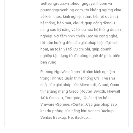
viettechgroup.vn .phuongnguyenit.com và
phuongnguyenblog.com, tôi không ngừng chia
sẻ kiến thức, kinh nghiệm thực tiễn về quản trị
hệ thống, bảo mật, cloud, giúp cộng đồng IT
nâng cao kỹ năng và tối ưu hóa hệ thống doanh
nghiệp. Với tầm nhìn chiến lược về công nghệ,
tôi luôn hướng đến các giải pháp hiện đại, linh
hoạt, an toàn và tối ưu chi phí, giúp doanh
nghiệp tận dụng tối đa công nghệ để phát triển
bền vững.
Phương Nguyễn có hơn 16 năm kinh nghiệm
trong lĩnh vực Quản trị hệ thống CNTT vừa và
nhỏ, các giải pháp của Microsoft, Cloud, Quản
trị hạ tầng mạng Cisco (Router, Swicth, FIrewall
ASA Cisco,..), Fortigate,.. Quản trị ảo hóa
Vmware vSphere, vCenter,..Các giải pháp sao
lưu dự phòng của hãng lớn: Veeam Backup,
Veritas Backup, Net Backup,…