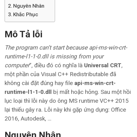
Nguyên Nhân
Khắc Phục
Mô Tả lỗi
The program can’t start because api-ms-win-crt-
runtime-l1-1-0.dll is missing from your
computer
”, điều đó có nghĩa là
Universal CRT
,
một phần của Visual C++ Redistributable đã
không cài đặt đúng hay file
api-ms-win-crt-
runtime-l1-1-0.dll
bị mất hoặc hỏng. Sau một hồi
lục loại thì lỗi này do ông MS runtime VC++ 2015
lại thiếu gây ra. Lỗi này khi gặp ứng dụng: Office
2016, Autodesk, …
Nguyên Nhân