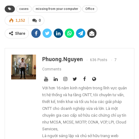
cases
missing from your computer
Office
1,152
0
Share
Phuong.nguyen
636 Posts
7
Comments
Với hơn 16 năm kinh nghiệm trong lĩnh vực quản
trị hệ thống và hạ tầng CNTT, tôi chuyên tư vấn,
thiết kế, triển khai và tối ưu hóa các giải pháp
CNTT cho doanh nghiệp vừa và lớn. Là một
chuyên gia cao cấp sở hữu các chứng chỉ uy tín
như MCSA, MCSE, MCITP, CCNA, VCP, LPI, Cloud
Services,
Là người sáng lập và chủ sở hữu trang web