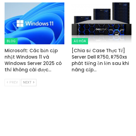
BLOG
ẢO HÓA
Microsoft: Các bản cập
[Chia sẻ Case Thực Tế]
nhật Windows 11 và
Server Dell R750, R750xs
Windows Server 2025 có
phát tiếng ồn lớn sau khi
thể không cài được…
nâng cấp…
PREV
NEXT