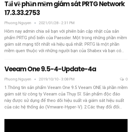
Tải về phần mềm giám sát PRTG Network
17.3.33.2753
Phuong.nguyen
2021/01/28 - 2:31 PM
Hôm nay admin chia sẻ bạn với phiên bản cập nhật của sản
phẩm PRTG phổ biến của Paessler. Một trong những phần mềm
giám sát mạng tốt nhất và hiệu quả nhất.
PRTG là một phần
mềm quen thuộc với những người bạn của Shabex và bạn có
…
Veeam One 9.5-4-Update-4a
Phuong.nguyen
2019/10/10 - 3:08 PM
0
1.Thông tin sản phẩm Veeam One 9.5
Veeam ONE là phần mềm
giám sát từ công ty Veeam của Thụy Sĩ. Sản phẩm độc đáo
này được sử dụng để theo dõi hiệu suất và giám sát hiệu suất
của các hệ thống ảo (Vmware-Hyper-V).
2.Các thay đổi đối
…