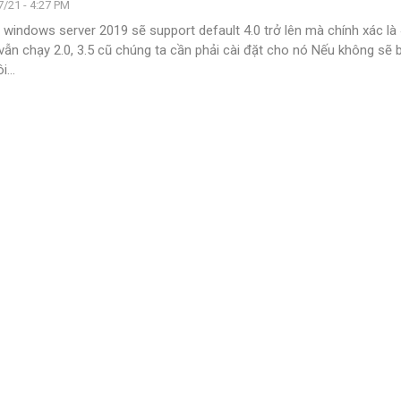
/21 - 4:27 PM
indows server 2019 sẽ support default 4.0 trở lên mà chính xác là
vẫn chạy 2.0, 3.5 cũ chúng ta cần phải cài đặt cho nó
Nếu không sẽ bị
ôi
…