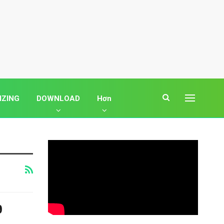
IZING
DOWNLOAD
Hơn
9