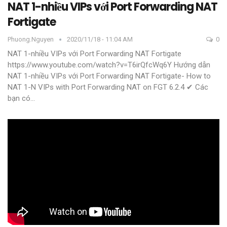
NAT 1-nhiều VIPs với Port Forwarding NAT
Fortigate
Phuong.nguyen
2020/11/18 - 11:04 AM
0
NAT 1-nhiều VIPs với Port Forwarding NAT Fortigate
https://www.youtube.com/watch?v=T6irQfcWq6Y
Hướng dẫn
NAT 1-nhiều VIPs với Port Forwarding NAT Fortigate- How to
NAT 1-N VIPs with Port Forwarding NAT on FGT 6.2.4
✔ Các
bạn có
…