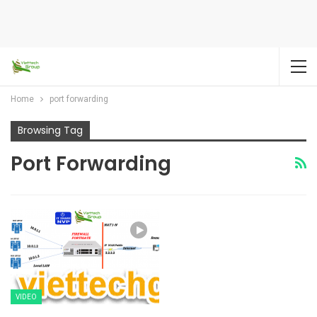
Home
port forwarding
Browsing Tag
Port Forwarding
VIDEO