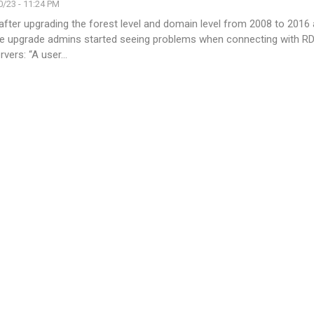
/23 - 11:24 PM
fter upgrading the forest level and domain level from 2008 to 2016 
he upgrade admins started seeing problems when connecting with RD
rvers:
“A user
…