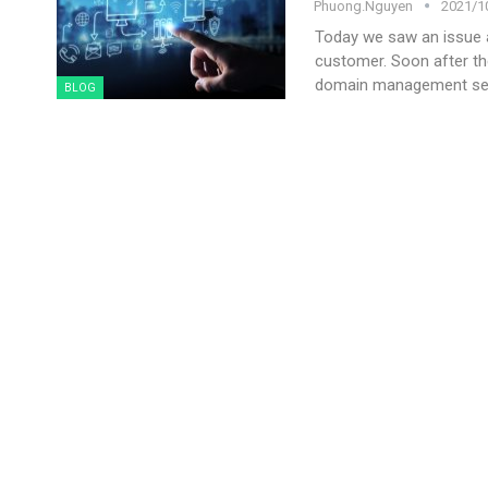
Phuong.nguyen
2021/10
Today we saw an issue a
customer.
Soon after t
domain management se
BLOG