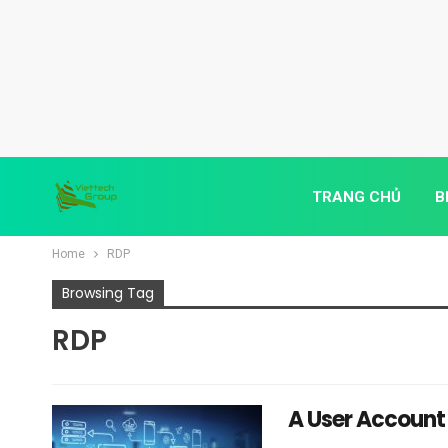
TRANG CHỦ
B
Home
RDP
Browsing Tag
RDP
A User Account 