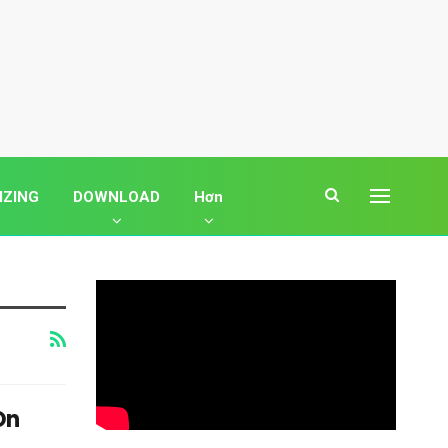
IZING
DOWNLOAD
Hơn
On