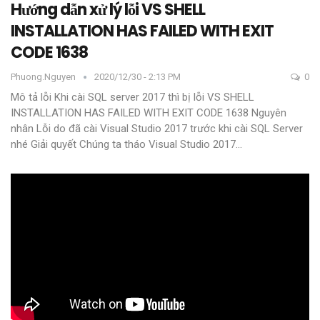
Hướng dẫn xử lý lỗi VS SHELL
INSTALLATION HAS FAILED WITH EXIT
CODE 1638
Phuong.nguyen
2020/12/30 - 2:13 PM
0
Mô tả lỗi
Khi cài SQL server 2017 thì bị lỗi
VS SHELL
INSTALLATION HAS FAILED WITH EXIT CODE 1638
Nguyên
nhân
Lỗi do đã cài Visual Studio 2017 trước khi cài SQL Server
nhé
Giải quyết
Chúng ta tháo Visual Studio 2017
…