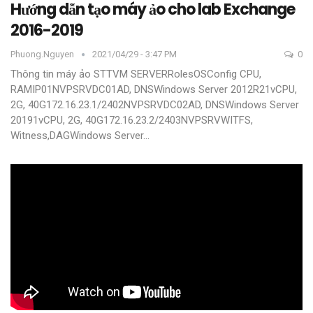
Hướng dẫn tạo máy ảo cho lab Exchange
2016-2019
Phuong.nguyen
2021/04/29 - 3:47 PM
0
Thông tin máy ảo
STTVM SERVERRolesOSConfig CPU,
RAMIP01NVPSRVDC01AD, DNSWindows Server 2012R21vCPU,
2G, 40G172.16.23.1/2402NVPSRVDC02AD, DNSWindows Server
20191vCPU, 2G, 40G172.16.23.2/2403NVPSRVWITFS,
Witness,DAGWindows Server
…