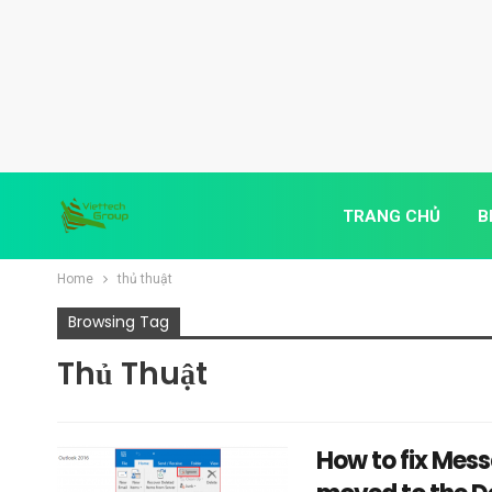
TRANG CHỦ
B
Home
thủ thuật
Browsing Tag
Thủ Thuật
How to fix Mess