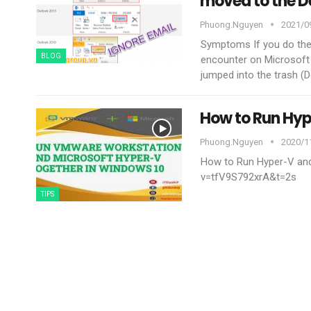
moved to the De
Phuong.nguyen
2021/09
Symptoms
If you do th
BLOG
encounter on Microsoft 
jumped into the trash (D
How to Run Hy
Phuong.nguyen
2020/11
How to Run Hyper-V a
v=tfV9S792xrA&t=2s
TIPS