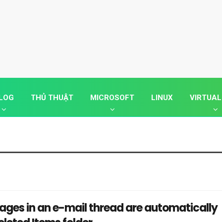
LOG
THỦ THUẬT
MICROSOFT
LINUX
VIRTUAL
ages in an e-mail thread are automatically