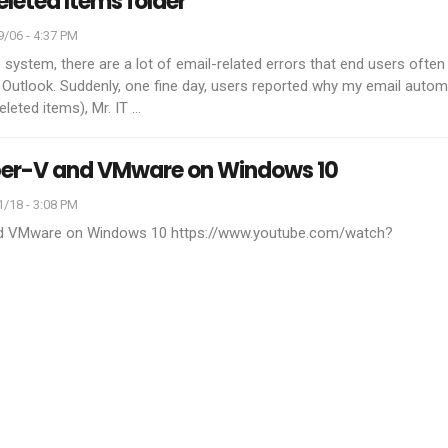
leted Items folder
/06 - 4:37 PM
e system, there are a lot of email-related errors that end users often
Outlook. Suddenly, one fine day, users reported why my email automa
eleted items), Mr. IT
…
per-V and VMware on Windows 10
/18 - 3:08 PM
nd VMware on Windows 10
https://www.youtube.com/watch?