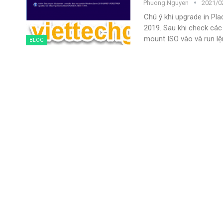
Phuong.nguyen
2021/02
Chú ý khi upgrade in Pl
2019. Sau khi check các
mount ISO vào và run l
BLOG