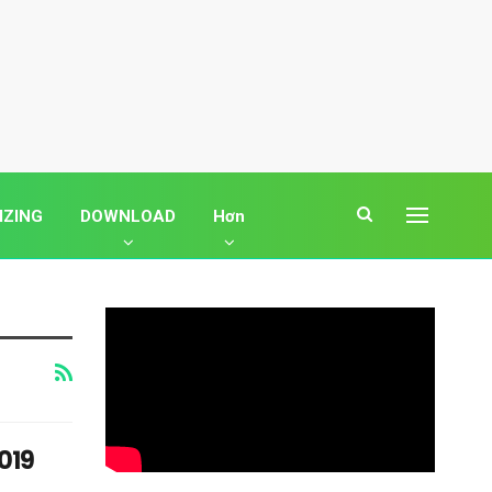
IZING
DOWNLOAD
Hơn
019