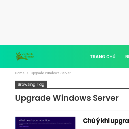
TRANG CHỦ
B
Home
Upgrade Windows Server
Browsing Tag
Upgrade Windows Server
Chú ý khi upgra