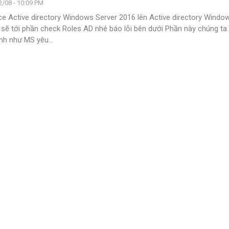
/08 - 10:09 PM
ace Active directory Windows Server 2016 lên Active directory Windo
 sẽ tới phần check Roles AD nhé báo lỗi bên dưới
Phần này chúng ta 
ệnh như MS yêu
…