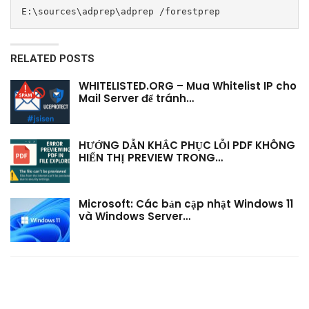
E:\sources\adprep\adprep /forestprep
RELATED POSTS
WHITELISTED.ORG – Mua Whitelist IP cho
Mail Server để tránh…
HƯỚNG DẪN KHẮC PHỤC LỖI PDF KHÔNG
HIỂN THỊ PREVIEW TRONG…
Microsoft: Các bản cập nhật Windows 11
và Windows Server…