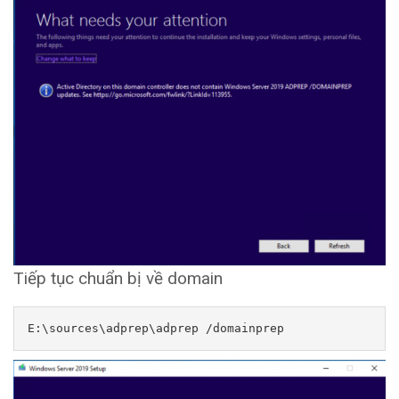
Tiếp tục chuẩn bị về domain
E:\sources\adprep\adprep /domainprep