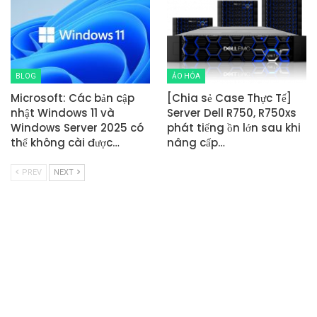
BLOG
ẢO HÓA
Microsoft: Các bản cập
[Chia sẻ Case Thực Tế]
nhật Windows 11 và
Server Dell R750, R750xs
Windows Server 2025 có
phát tiếng ồn lớn sau khi
thể không cài được…
nâng cấp…
PREV
NEXT