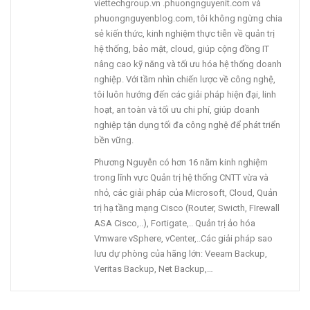
viettechgroup.vn .phuongnguyenit.com và
phuongnguyenblog.com, tôi không ngừng chia
sẻ kiến thức, kinh nghiệm thực tiễn về quản trị
hệ thống, bảo mật, cloud, giúp cộng đồng IT
nâng cao kỹ năng và tối ưu hóa hệ thống doanh
nghiệp. Với tầm nhìn chiến lược về công nghệ,
tôi luôn hướng đến các giải pháp hiện đại, linh
hoạt, an toàn và tối ưu chi phí, giúp doanh
nghiệp tận dụng tối đa công nghệ để phát triển
bền vững.
Phương Nguyễn có hơn 16 năm kinh nghiệm
trong lĩnh vực Quản trị hệ thống CNTT vừa và
nhỏ, các giải pháp của Microsoft, Cloud, Quản
trị hạ tầng mạng Cisco (Router, Swicth, FIrewall
ASA Cisco,..), Fortigate,.. Quản trị ảo hóa
Vmware vSphere, vCenter,..Các giải pháp sao
lưu dự phòng của hãng lớn: Veeam Backup,
Veritas Backup, Net Backup,…