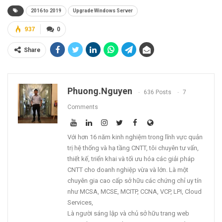
2016 to 2019
Upgrade Windows Server
937
0
Share
Phuong.nguyen
636 Posts
7
Comments
Với hơn 16 năm kinh nghiệm trong lĩnh vực quản
trị hệ thống và hạ tầng CNTT, tôi chuyên tư vấn,
thiết kế, triển khai và tối ưu hóa các giải pháp
CNTT cho doanh nghiệp vừa và lớn. Là một
chuyên gia cao cấp sở hữu các chứng chỉ uy tín
như MCSA, MCSE, MCITP, CCNA, VCP, LPI, Cloud
Services,
Là người sáng lập và chủ sở hữu trang web