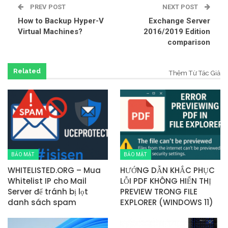
PREV POST
NEXT POST
How to Backup Hyper-V
Exchange Server
Virtual Machines?
2016/2019 Edition
comparison
Related
Thêm Từ Tác Giả
BẢO MẬT
BẢO MẬT
WHITELISTED.ORG – Mua
HƯỚNG DẪN KHẮC PHỤC
Whitelist IP cho Mail
LỖI PDF KHÔNG HIỂN THỊ
Server để tránh bị lọt
PREVIEW TRONG FILE
danh sách spam
EXPLORER (WINDOWS 11)