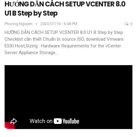
HƯỚNG DẪN CÁCH SETUP VCENTER 8.0
U1 B Step by Step
Phuong.nguyen
2023/07/16 - 6:48 PM
0
HƯỚNG DẪN CÁCH SETUP VCENTER 8.0 U1 B Step by Step
Checklist cần thiết
Chuẩn bị source ISO, download Vmware
ESXI Host,Sizing :
Hardware Requirements for the vCenter
Server Appliance
Storage
…