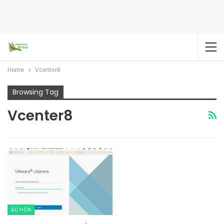
Home
Vcenter8
Browsing Tag
Vcenter8
ẢO HÓA