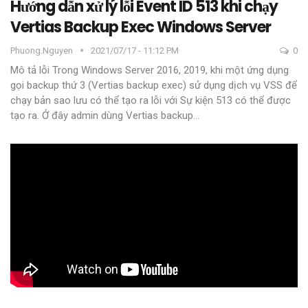
Hướng dẫn xử lý lỗi Event ID 513 khi chạy
Vertias Backup Exec Windows Server
Phuong.nguyen
2021/07/17 - 11:12 PM
0
Mô tả lỗi
Trong Windows Server 2016, 2019, khi một ứng dụng
gọi backup thứ 3 (Vertias backup exec) sử dụng dịch vụ VSS để
chạy bản sao lưu có thể tạo ra lỗi với Sự kiện 513 có thể được
tạo ra. Ở đây admin dùng Vertias backup
…