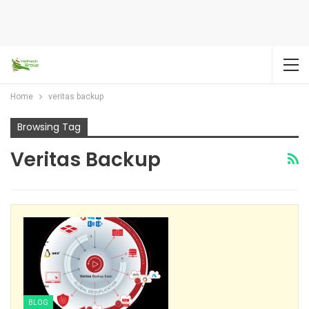
Home
veritas backup
Browsing Tag
Veritas Backup
BLOG