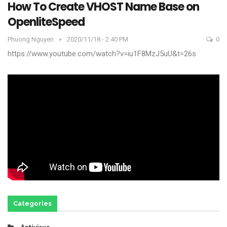
How To Create VHOST Name Base on
OpenliteSpeed
Phuong.nguyen
2020/11/18 - 2:40 PM
0
https://www.youtube.com/watch?v=iu1F8MzJ5uU&t=26s
Categories