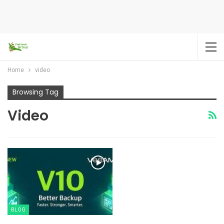
Home
video
Browsing Tag
Video
BLOG