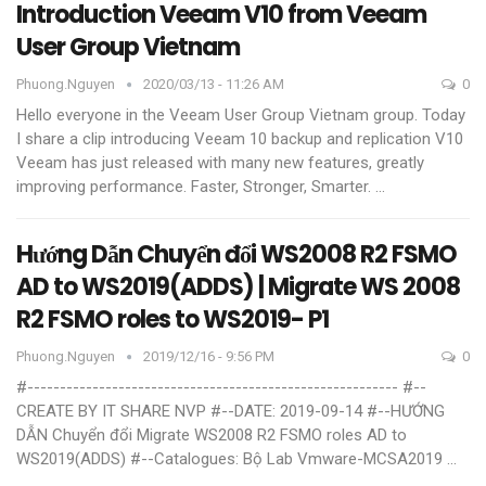
Introduction Veeam V10 from Veeam
User Group Vietnam
Phuong.nguyen
2020/03/13 - 11:26 AM
0
Hello everyone in the Veeam User Group Vietnam group. Today
I share a clip introducing Veeam 10 backup and replication V10
Veeam has just released with many new features, greatly
improving performance. Faster, Stronger, Smarter.
…
Hướng Dẫn Chuyển đổi WS2008 R2 FSMO
AD to WS2019(ADDS) | Migrate WS 2008
R2 FSMO roles to WS2019- P1
Phuong.nguyen
2019/12/16 - 9:56 PM
0
#---------------------------------------------------------
#--
CREATE BY IT SHARE NVP
#--DATE: 2019-09-14
#--HƯỚNG
DẪN Chuyển đổi Migrate WS2008 R2 FSMO roles AD to
WS2019(ADDS)
#--Catalogues: Bộ Lab Vmware-MCSA2019
…