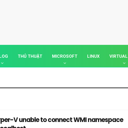
LOG
THỦ THUẬT
MICROSOFT
LINUX
VIRTUAL
 Hyper-V unable to connect WMI namespace