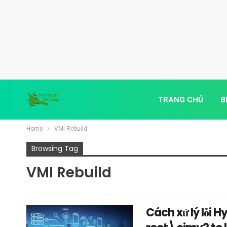
TRANG CHỦ
B
Home
VMI Rebuild
Browsing Tag
VMI Rebuild
Cách xử lý lỗi