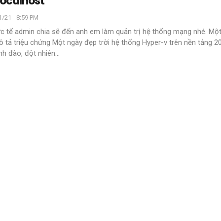
localhost
/21 - 8:59 PM
ực tế admin chia sẽ đến anh em làm quản trị hệ thống mạng nhé. Mộ
ô tả triệu chứng
Một ngày đẹp trời hệ thống Hyper-v trên nền tảng 
nh đào, đột nhiên
…