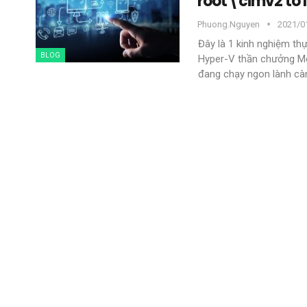
root\cimv2 to 
Phuong.nguyen
2021/01
Đây là 1 kinh nghiệm th
BLOG
Hyper-V thần chưởng
M
đang chạy ngon lành cà