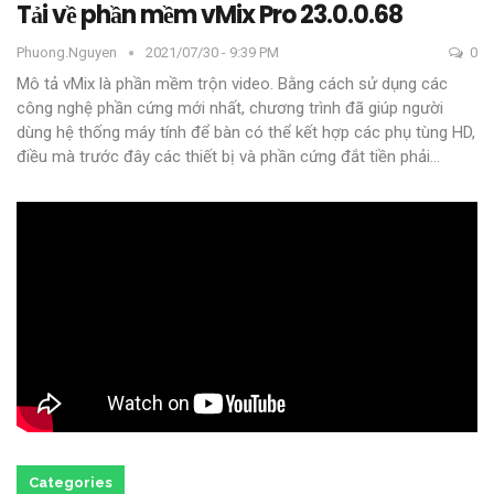
Tải về phần mềm vMix Pro 23.0.0.68
Phuong.nguyen
2021/07/30 - 9:39 PM
0
Mô tả
vMix là phần mềm trộn video. Bằng cách sử dụng các
công nghệ phần cứng mới nhất, chương trình đã giúp người
dùng hệ thống máy tính để bàn có thể kết hợp các phụ tùng HD,
điều mà trước đây các thiết bị và phần cứng đắt tiền phải
…
Categories