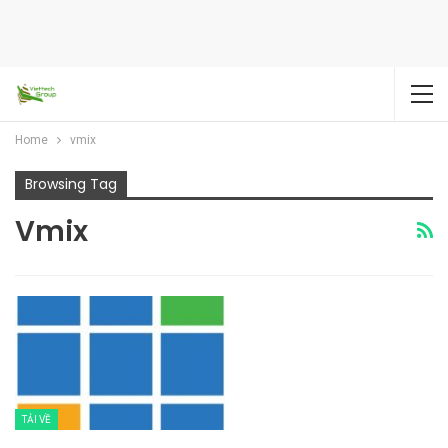
Home
vmix
Browsing Tag
Vmix
TẢI VỀ