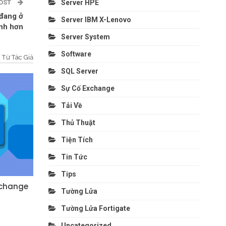
POST
Server HPE
 đang ở
Server IBM X-Lenovo
ịnh hơn
Server System
Software
Từ Tác Giả
SQL Server
Sự Cố Exchange
Tải Về
Thủ Thuật
Tiện Tích
Tin Tức
Tips
xchange
Tường Lửa
Tường Lửa Fortigate
Uncategorized