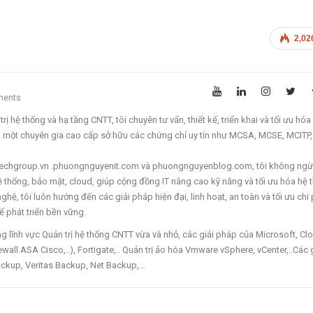
2,02
ments
ị hệ thống và hạ tầng CNTT, tôi chuyên tư vấn, thiết kế, triển khai và tối ưu hóa
à một chuyên gia cao cấp sở hữu các chứng chỉ uy tín như MCSA, MCSE, MCITP
ettechgroup.vn .phuongnguyenit.com và phuongnguyenblog.com, tôi không ngừ
 hệ thống, bảo mật, cloud, giúp cộng đồng IT nâng cao kỹ năng và tối ưu hóa hệ 
hệ, tôi luôn hướng đến các giải pháp hiện đại, linh hoạt, an toàn và tối ưu chi 
 phát triển bền vững.
lĩnh vực Quản trị hệ thống CNTT vừa và nhỏ, các giải pháp của Microsoft, Cl
wall ASA Cisco,..), Fortigate,.. Quản trị ảo hóa Vmware vSphere, vCenter,..Các 
ckup, Veritas Backup, Net Backup,…