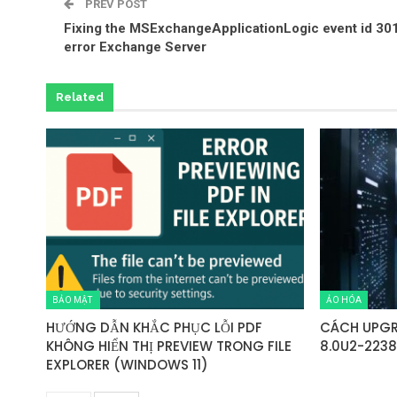
PREV POST
Fixing the MSExchangeApplicationLogic event id 30
error Exchange Server
Related
BẢO MẬT
ẢO HÓA
HƯỚNG DẪN KHẮC PHỤC LỖI PDF
CÁCH UPGR
KHÔNG HIỂN THỊ PREVIEW TRONG FILE
8.0U2-223
EXPLORER (WINDOWS 11)