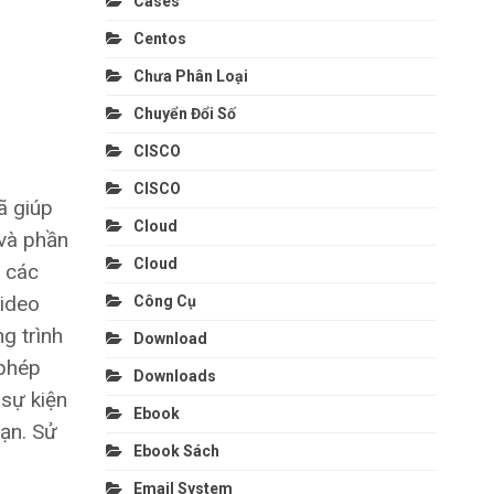
Cases
Centos
Chưa Phân Loại
Chuyển Đổi Số
CISCO
CISCO
ã giúp
Cloud
 và phần
Cloud
o các
video
Công Cụ
g trình
Download
 phép
Downloads
 sự kiện
Ebook
ạn. Sử
Ebook Sách
Email System