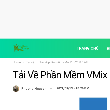
TRANG CHỦ
B
Home
Tải về
Tải về phần mềm vMix Pro 23.0.0.68
Tải Về Phần Mềm VMix P
2021/09/13 - 10:26 PM
Phuong.nguyen