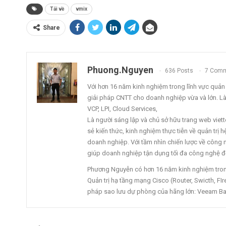
Tải về
vmix
Share
Phuong.nguyen
636 Posts
7 Com
Với hơn 16 năm kinh nghiệm trong lĩnh vực quản tr
giải pháp CNTT cho doanh nghiệp vừa và lớn. L
VCP, LPI, Cloud Services,
Là người sáng lập và chủ sở hữu trang web vi
sẻ kiến thức, kinh nghiệm thực tiễn về quản trị
doanh nghiệp. Với tầm nhìn chiến lược về công ng
giúp doanh nghiệp tận dụng tối đa công nghệ để
Phương Nguyễn có hơn 16 năm kinh nghiệm trong 
Quản trị hạ tầng mạng Cisco (Router, Swicth, FIre
pháp sao lưu dự phòng của hãng lớn: Veeam Ba