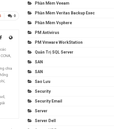
Phần Mềm Veeam
Phần Mềm Veritas Backup Exec
6
0
Phần Mềm Vsphere
PM Antivirus
PM Vmware WorkStation
 các
Quản Trị SQL Server
, CCNA,
SAN
ng chia
SAN
thống
phí,
Sao Lưu
Security
oud,
Security Email
giải
Server
Server Dell