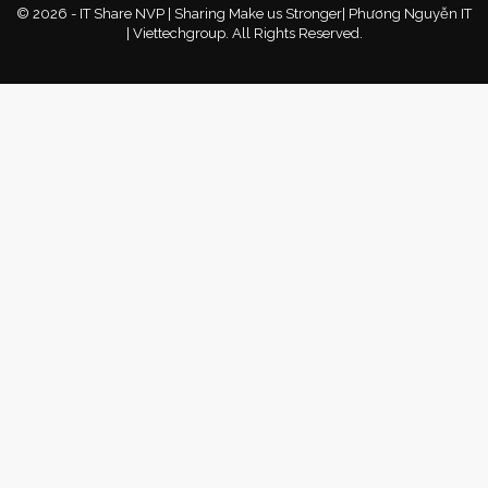
© 2026 - IT Share NVP | Sharing Make us Stronger| Phương Nguyễn IT
| Viettechgroup. All Rights Reserved.