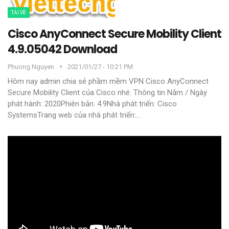
TẢI VỀ
Cisco AnyConnect Secure Mobility Client
4.9.05042 Download
Phuong.nguyen
2021/01/27 - 10:21 PM
Hôm nay admin chia sẻ phầm mềm VPN Cisco AnyConnect
Secure Mobility Client của Cisco nhé.
Thông tin
Năm / Ngày
phát hành: 2020Phiên bản: 4.9Nhà phát triển: Cisco
SystemsTrang web của nhà phát triển:
…