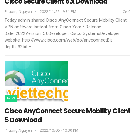
Cisco Secure Client 5.x Download
Phuong.nguyen
2022/11/22 - 9:31 PM
0
Today admin shared Cisco AnyConnect Secure Mobility Client
VPN software lastest from Cisco
Year / Release
Date: 2022Version: 5.0Developer: Cisco SystemsDeveloper
website: http://www.cisco.com/web/go/anyconnectBit
depth: 32bit +
…
TẢI VỀ
Cisco AnyConnect Secure Mobility Client
5 Download
Phuong.nguyen
2022/10/06 - 10:30 PM