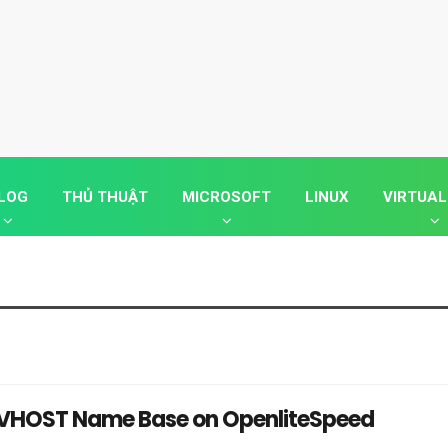
LOG
THỦ THUẬT
MICROSOFT
LINUX
VIRTUAL
 VHOST Name Base on OpenliteSpeed