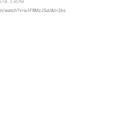
/18 - 2:40 PM
com/watch?v=iu1F8MzJ5uU&t=26s