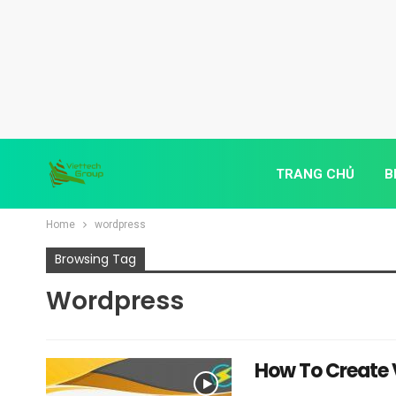
TRANG CHỦ
B
Home
wordpress
Browsing Tag
Wordpress
How To Create