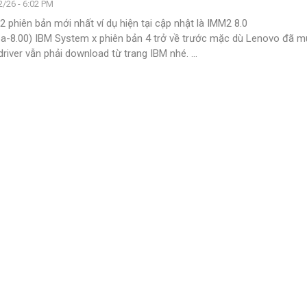
/26 - 6:02 PM
phiên bản mới nhất ví dụ hiện tại cập nhật là IMM2 8.0
a-8.00)
IBM System x phiên bản 4 trở về trước mặc dù Lenovo đã mu
river vẫn phải download từ trang IBM nhé.
…