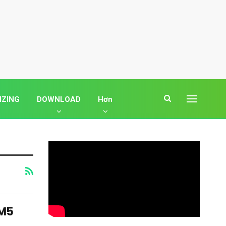
IZING
DOWNLOAD
Hơn
/M5