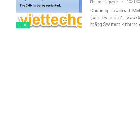
Phuong.nguyen
2021/02
Chuẩn bị
Download IMM2 
(ibm_fw_imm2_1aoo96
mãng Systtem x nhưng d
BLOG