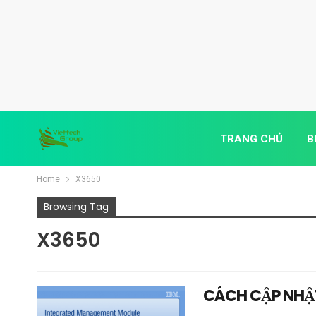
TRANG CHỦ
B
Home
X3650
Browsing Tag
X3650
CÁCH CẬP NHẬT