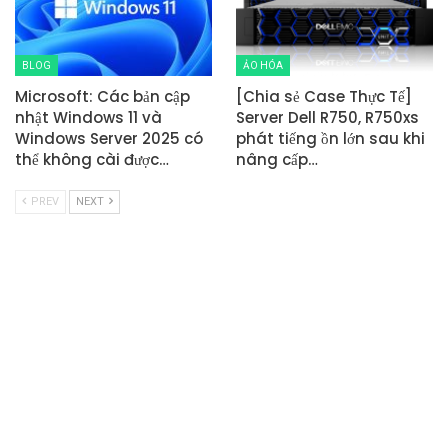
BLOG
ẢO HÓA
Microsoft: Các bản cập
[Chia sẻ Case Thực Tế]
nhật Windows 11 và
Server Dell R750, R750xs
Windows Server 2025 có
phát tiếng ồn lớn sau khi
thể không cài được…
nâng cấp…
PREV
NEXT