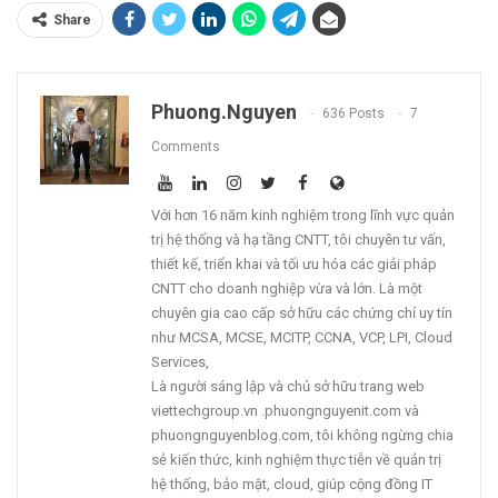
Share
Phuong.nguyen
636 Posts
7
Comments
Với hơn 16 năm kinh nghiệm trong lĩnh vực quản
trị hệ thống và hạ tầng CNTT, tôi chuyên tư vấn,
thiết kế, triển khai và tối ưu hóa các giải pháp
CNTT cho doanh nghiệp vừa và lớn. Là một
chuyên gia cao cấp sở hữu các chứng chỉ uy tín
như MCSA, MCSE, MCITP, CCNA, VCP, LPI, Cloud
Services,
Là người sáng lập và chủ sở hữu trang web
viettechgroup.vn .phuongnguyenit.com và
phuongnguyenblog.com, tôi không ngừng chia
sẻ kiến thức, kinh nghiệm thực tiễn về quản trị
hệ thống, bảo mật, cloud, giúp cộng đồng IT