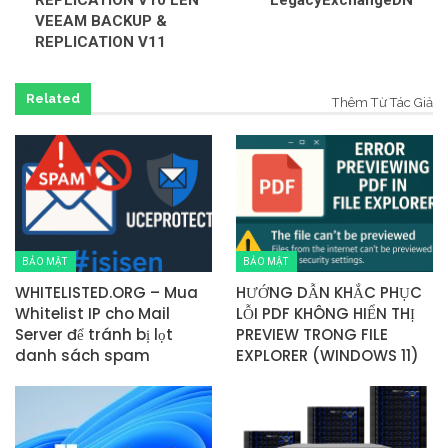
VEEAM BACKUP &
REPLICATION V11
Related
Thêm Từ Tác Giả
BẢO MẬT
BẢO MẬT
WHITELISTED.ORG – Mua
HƯỚNG DẪN KHẮC PHỤC
Whitelist IP cho Mail
LỖI PDF KHÔNG HIỂN THỊ
Server để tránh bị lọt
PREVIEW TRONG FILE
danh sách spam
EXPLORER (WINDOWS 11)