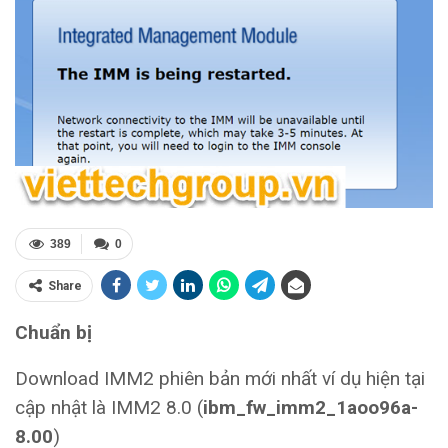
389
0
Share
Chuẩn bị
Download IMM2 phiên bản mới nhất ví dụ hiện tại
cập nhật là IMM2 8.0 (
ibm_fw_imm2_1aoo96a-
8.00
)