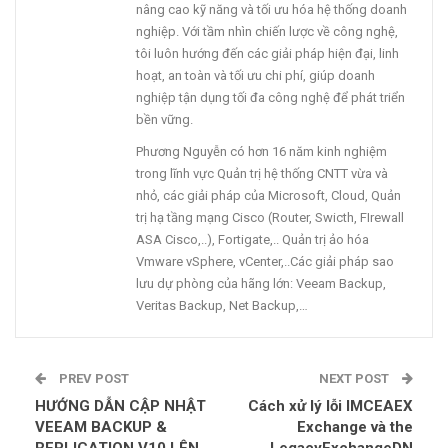
nâng cao kỹ năng và tối ưu hóa hệ thống doanh
nghiệp. Với tầm nhìn chiến lược về công nghệ,
tôi luôn hướng đến các giải pháp hiện đại, linh
hoạt, an toàn và tối ưu chi phí, giúp doanh
nghiệp tận dụng tối đa công nghệ để phát triển
bền vững.
Phương Nguyễn có hơn 16 năm kinh nghiệm
trong lĩnh vực Quản trị hệ thống CNTT vừa và
nhỏ, các giải pháp của Microsoft, Cloud, Quản
trị hạ tầng mạng Cisco (Router, Swicth, FIrewall
ASA Cisco,..), Fortigate,.. Quản trị ảo hóa
Vmware vSphere, vCenter,..Các giải pháp sao
lưu dự phòng của hãng lớn: Veeam Backup,
Veritas Backup, Net Backup,…
PREV POST
NEXT POST
HƯỚNG DẪN CẬP NHẬT
Cách xử lý lỗi IMCEAEX
VEEAM BACKUP &
Exchange và the
REPLICATION V10 LÊN
LegacyExchangeDN