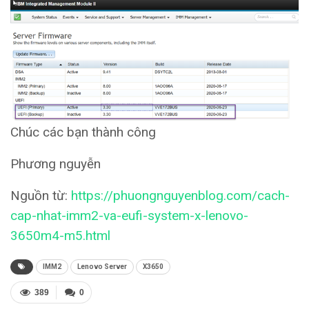
Chúc các bạn thành công
Phương nguyễn
Nguồn từ:
https://phuongnguyenblog.com/cach-
cap-nhat-imm2-va-eufi-system-x-lenovo-
3650m4-m5.html
IMM2
Lenovo Server
X3650
389
0