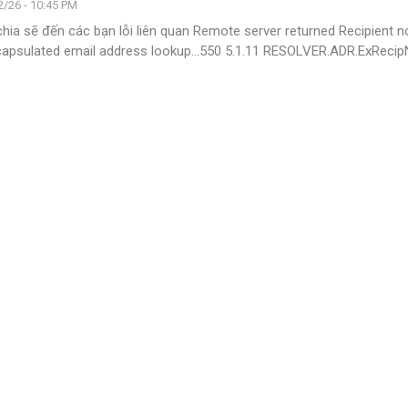
/26 - 10:45 PM
hia sẽ đến các bạn lỗi liên quan
Remote server returned Recipient n
apsulated email address lookup...550 5.1.11 RESOLVER.ADR.ExReci