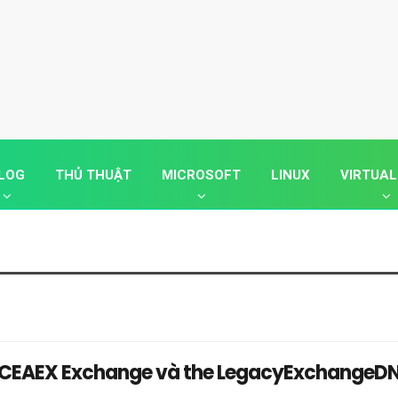
LOG
THỦ THUẬT
MICROSOFT
LINUX
VIRTUAL
 IMCEAEX Exchange và the LegacyExchangeD