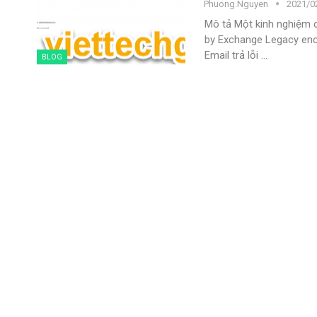
Phuong.nguyen
2021/02
Mô tả
Một kinh nghiệm c
by Exchange Legacy enc
Email trả lỗi
…
BLOG