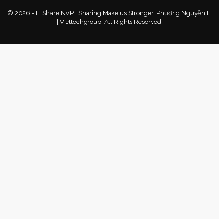
© 2026 - IT Share NVP | Sharing Make us Stronger| Phương Nguyễn IT
| Viettechgroup. All Rights Reserved.