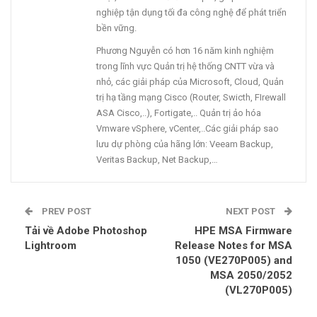
nghiệp tận dụng tối đa công nghệ để phát triển
bền vững.
Phương Nguyễn có hơn 16 năm kinh nghiệm
trong lĩnh vực Quản trị hệ thống CNTT vừa và
nhỏ, các giải pháp của Microsoft, Cloud, Quản
trị hạ tầng mạng Cisco (Router, Swicth, FIrewall
ASA Cisco,..), Fortigate,.. Quản trị ảo hóa
Vmware vSphere, vCenter,..Các giải pháp sao
lưu dự phòng của hãng lớn: Veeam Backup,
Veritas Backup, Net Backup,…
PREV POST
NEXT POST
Tải về Adobe Photoshop
HPE MSA Firmware
Lightroom
Release Notes for MSA
1050 (VE270P005) and
MSA 2050/2052
(VL270P005)