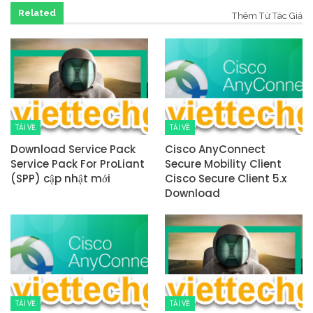
Related
Thêm Từ Tác Giả
TẢI VỀ
TẢI VỀ
Download Service Pack
Cisco AnyConnect
Service Pack For ProLiant
Secure Mobility Client
(SPP) cập nhật mới
Cisco Secure Client 5.x
Download
TẢI VỀ
TẢI VỀ