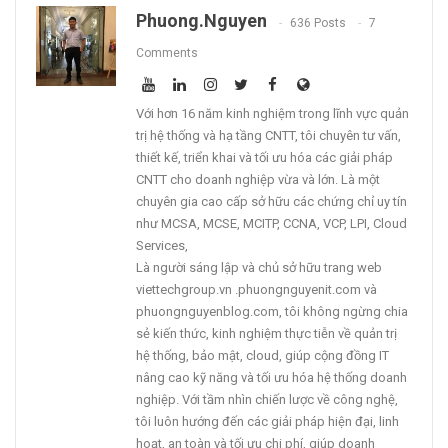
Phuong.nguyen
636 Posts
7
Comments
Với hơn 16 năm kinh nghiệm trong lĩnh vực quản
trị hệ thống và hạ tầng CNTT, tôi chuyên tư vấn,
thiết kế, triển khai và tối ưu hóa các giải pháp
CNTT cho doanh nghiệp vừa và lớn. Là một
chuyên gia cao cấp sở hữu các chứng chỉ uy tín
như MCSA, MCSE, MCITP, CCNA, VCP, LPI, Cloud
Services,
Là người sáng lập và chủ sở hữu trang web
viettechgroup.vn .phuongnguyenit.com và
phuongnguyenblog.com, tôi không ngừng chia
sẻ kiến thức, kinh nghiệm thực tiễn về quản trị
hệ thống, bảo mật, cloud, giúp cộng đồng IT
nâng cao kỹ năng và tối ưu hóa hệ thống doanh
nghiệp. Với tầm nhìn chiến lược về công nghệ,
tôi luôn hướng đến các giải pháp hiện đại, linh
hoạt, an toàn và tối ưu chi phí, giúp doanh