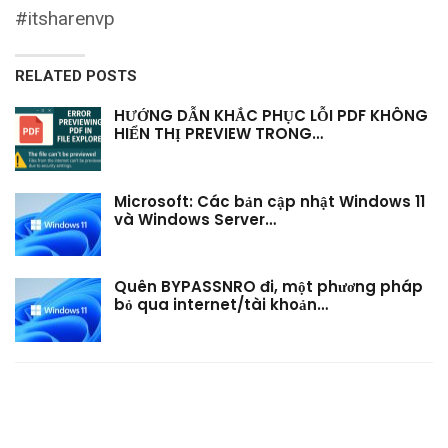
#itsharenvp
RELATED POSTS
HƯỚNG DẪN KHẮC PHỤC LỖI PDF KHÔNG
HIỂN THỊ PREVIEW TRONG…
Microsoft: Các bản cập nhật Windows 11
và Windows Server…
Quên BYPASSNRO đi, một phương pháp
bỏ qua internet/tài khoản…