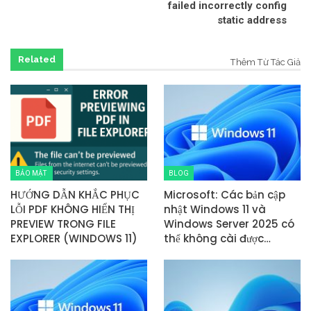
failed incorrectly config
static address
Related
Thêm Từ Tác Giả
BẢO MẬT
BLOG
HƯỚNG DẪN KHẮC PHỤC
Microsoft: Các bản cập
LỖI PDF KHÔNG HIỂN THỊ
nhật Windows 11 và
PREVIEW TRONG FILE
Windows Server 2025 có
EXPLORER (WINDOWS 11)
thể không cài được…