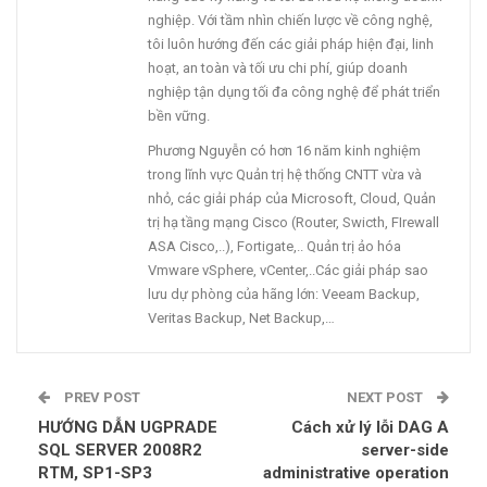
nghiệp. Với tầm nhìn chiến lược về công nghệ,
tôi luôn hướng đến các giải pháp hiện đại, linh
hoạt, an toàn và tối ưu chi phí, giúp doanh
nghiệp tận dụng tối đa công nghệ để phát triển
bền vững.
Phương Nguyễn có hơn 16 năm kinh nghiệm
trong lĩnh vực Quản trị hệ thống CNTT vừa và
nhỏ, các giải pháp của Microsoft, Cloud, Quản
trị hạ tầng mạng Cisco (Router, Swicth, FIrewall
ASA Cisco,..), Fortigate,.. Quản trị ảo hóa
Vmware vSphere, vCenter,..Các giải pháp sao
lưu dự phòng của hãng lớn: Veeam Backup,
Veritas Backup, Net Backup,…
PREV POST
NEXT POST
HƯỚNG DẪN UGPRADE
Cách xử lý lỗi DAG A
SQL SERVER 2008R2
server-side
RTM, SP1-SP3
administrative operation