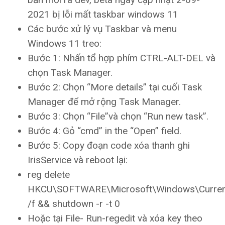
2021 bị lỗi mất taskbar windows 11
Các bước xử lý vụ Taskbar và menu
Windows 11 treo:
Bước 1: Nhấn tổ hợp phím CTRL-ALT-DEL và
chọn Task Manager.
Bước 2: Chọn “More details” tại cuối Task
Manager để mở rộng Task Manager.
Bước 3: Chọn “File”và chọn “Run new task”.
Bước 4: Gỏ “cmd” in the “Open” field.
Bước 5: Copy đoạn code xóa thanh ghi
IrisService và reboot lại:
reg delete
HKCU\SOFTWARE\Microsoft\Windows\CurrentV
/f && shutdown -r -t 0
Hoặc tại File- Run-regedit và xóa key theo