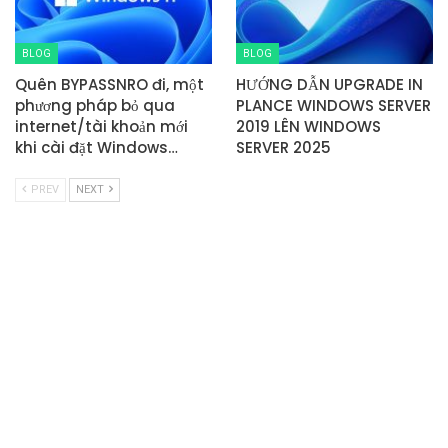
BLOG
BLOG
Quên BYPASSNRO đi, một
HƯỚNG DẪN UPGRADE IN
phương pháp bỏ qua
PLANCE WINDOWS SERVER
internet/tài khoản mới
2019 LÊN WINDOWS
khi cài đặt Windows…
SERVER 2025
PREV
NEXT