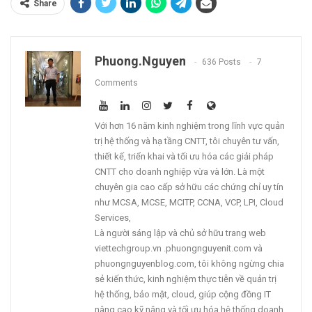
Share
Phuong.nguyen
636 Posts
7
Comments
Với hơn 16 năm kinh nghiệm trong lĩnh vực quản
trị hệ thống và hạ tầng CNTT, tôi chuyên tư vấn,
thiết kế, triển khai và tối ưu hóa các giải pháp
CNTT cho doanh nghiệp vừa và lớn. Là một
chuyên gia cao cấp sở hữu các chứng chỉ uy tín
như MCSA, MCSE, MCITP, CCNA, VCP, LPI, Cloud
Services,
Là người sáng lập và chủ sở hữu trang web
viettechgroup.vn .phuongnguyenit.com và
phuongnguyenblog.com, tôi không ngừng chia
sẻ kiến thức, kinh nghiệm thực tiễn về quản trị
hệ thống, bảo mật, cloud, giúp cộng đồng IT
nâng cao kỹ năng và tối ưu hóa hệ thống doanh