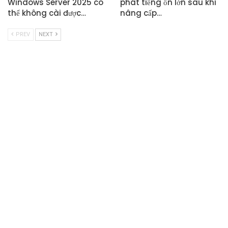
Windows Server 2025 có
phát tiếng ồn lớn sau khi
thể không cài được…
nâng cấp…
PREV
NEXT