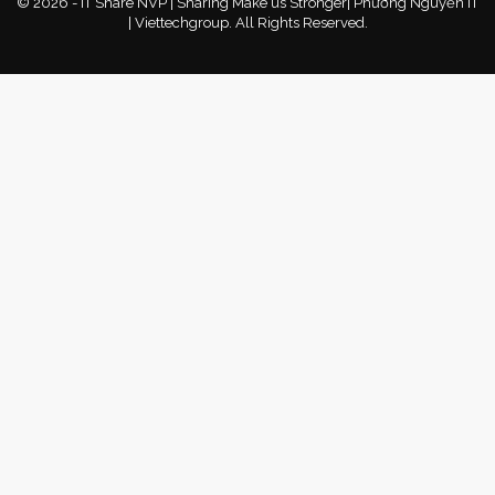
© 2026 - IT Share NVP | Sharing Make us Stronger| Phương Nguyễn IT
| Viettechgroup. All Rights Reserved.