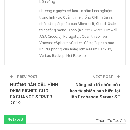
bền vững.
Phương Nguyễn có hơn 16 năm kinh nghiệm
trong lĩnh vực Quản trị hệ thống CNTT vừa và
nhỏ, các giải pháp của Microsoft, Cloud, Quản
trị hạ tầng mạng Cisco (Router, Swicth, FIrewall
ASA Cisco,..), Fortigate,.. Quản trị ảo hóa
Vmware vSphere, vCenter,..Các giải pháp sao
lưu dự phòng của hãng lớn: Veeam Backup,
Veritas Backup, Net Backup,…
PREV POST
NEXT POST
HƯỚNG DẪN CẤU HÌNH
Nâng cấp tổ chức của
DKIM SIGNER CHO
bạn từ phiên bản hiện tại
EXCHANGE SERVER
lên Exchange Server SE
2019
Related
Thêm Từ Tác Giả