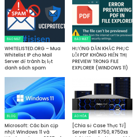
BẢO MẬT
BẢO MẬT
WHITELISTED.ORG – Mua
HƯỚNG DẪN KHẮC PHỤC
Whitelist IP cho Mail
LỖI PDF KHÔNG HIỂN THỊ
Server để tránh bị lọt
PREVIEW TRONG FILE
danh sách spam
EXPLORER (WINDOWS 11)
BLOG
ẢO HÓA
Microsoft: Các bản cập
[Chia sẻ Case Thực Tế]
nhật Windows 11 và
Server Dell R750, R750xs