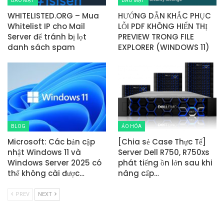
BẢO MẬT
BẢO MẬT
WHITELISTED.ORG – Mua
HƯỚNG DẪN KHẮC PHỤC
Whitelist IP cho Mail
LỖI PDF KHÔNG HIỂN THỊ
Server để tránh bị lọt
PREVIEW TRONG FILE
danh sách spam
EXPLORER (WINDOWS 11)
BLOG
ẢO HÓA
Microsoft: Các bản cập
[Chia sẻ Case Thực Tế]
nhật Windows 11 và
Server Dell R750, R750xs
Windows Server 2025 có
phát tiếng ồn lớn sau khi
thể không cài được…
nâng cấp…
PREV
NEXT