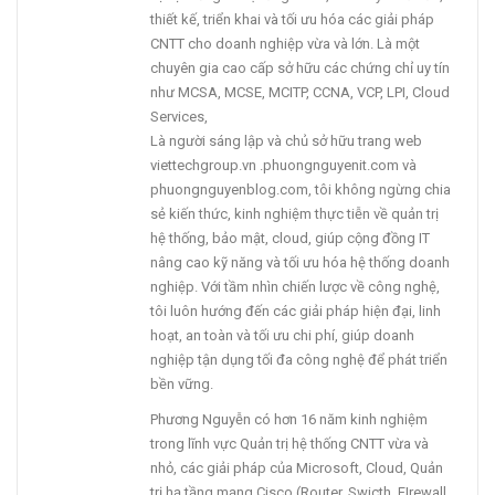
thiết kế, triển khai và tối ưu hóa các giải pháp
CNTT cho doanh nghiệp vừa và lớn. Là một
chuyên gia cao cấp sở hữu các chứng chỉ uy tín
như MCSA, MCSE, MCITP, CCNA, VCP, LPI, Cloud
Services,
Là người sáng lập và chủ sở hữu trang web
viettechgroup.vn .phuongnguyenit.com và
phuongnguyenblog.com, tôi không ngừng chia
sẻ kiến thức, kinh nghiệm thực tiễn về quản trị
hệ thống, bảo mật, cloud, giúp cộng đồng IT
nâng cao kỹ năng và tối ưu hóa hệ thống doanh
nghiệp. Với tầm nhìn chiến lược về công nghệ,
tôi luôn hướng đến các giải pháp hiện đại, linh
hoạt, an toàn và tối ưu chi phí, giúp doanh
nghiệp tận dụng tối đa công nghệ để phát triển
bền vững.
Phương Nguyễn có hơn 16 năm kinh nghiệm
trong lĩnh vực Quản trị hệ thống CNTT vừa và
nhỏ, các giải pháp của Microsoft, Cloud, Quản
trị hạ tầng mạng Cisco (Router, Swicth, FIrewall