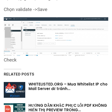
Chọn validate ->Save
Check
RELATED POSTS
WHITELISTED.ORG – Mua Whitelist IP cho
Mail Server để tránh…
HƯỚNG DẪN KHẮC PHỤC LỖI PDF KHÔNG
HIỂN THỊ PREVIEW TRONG…