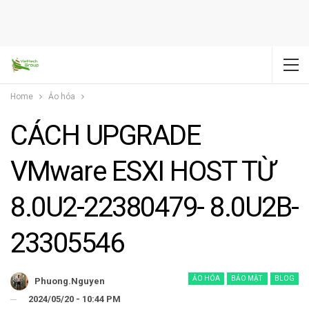
Home
Ảo hóa
CÁCH UPGRADE
VMware ESXI HOST TỪ
8.0U2-22380479- 8.0U2B-
23305546
ẢO HÓA
BẢO MẬT
BLOG
Phuong.nguyen
2024/05/20 - 10:44 PM