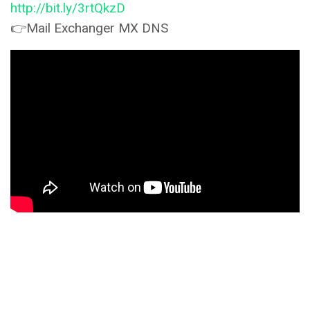
http://bit.ly/3rtQkzD
👉Mail Exchanger MX DNS