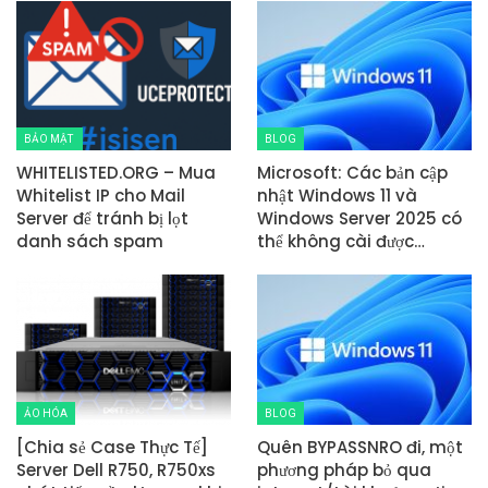
BẢO MẬT
BLOG
WHITELISTED.ORG – Mua
Microsoft: Các bản cập
Whitelist IP cho Mail
nhật Windows 11 và
Server để tránh bị lọt
Windows Server 2025 có
danh sách spam
thể không cài được…
ẢO HÓA
BLOG
[Chia sẻ Case Thực Tế]
Quên BYPASSNRO đi, một
Server Dell R750, R750xs
phương pháp bỏ qua