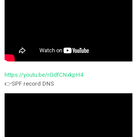
https://youtu.be/rGdfCNxkpH4
👉SPF record DNS