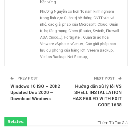
bền vững.
Phương Nguyễn có hơn 16 năm kinh nghiệm
trong lĩnh vực Quản trị hệ thống CNTT vừa và
nhỏ, các giải pháp của Microsoft, Cloud, Quản
trị hạ tầng mạng Cisco (Router, Swicth, FIrewall
ASA Cisco,..), Fortigate,.. Quản trị ảo hóa
Vmware vSphere, vCenter,..Các giải pháp sao
lưu dự phòng của hãng lớn: Veeam Backup,
Veritas Backup, Net Backup,…
PREV POST
NEXT POST
Windows 10 ISO – 20h2
Hướng dẫn xử lý lỗi VS
Updated Dec 2020 –
SHELL INSTALLATION
Download Windows
HAS FAILED WITH EXIT
CODE 1638
Related
Thêm Từ Tác Giả