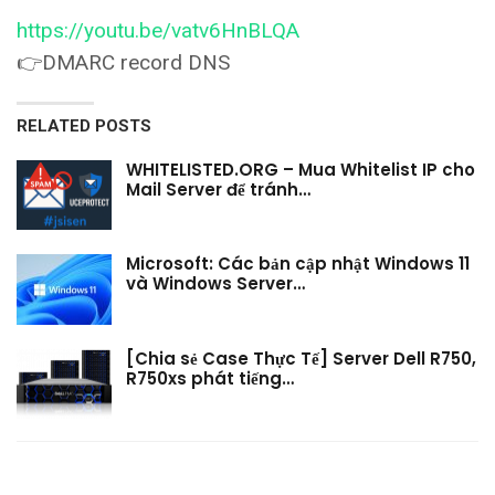
https://youtu.be/vatv6HnBLQA
👉DMARC record DNS
RELATED POSTS
WHITELISTED.ORG – Mua Whitelist IP cho
Mail Server để tránh…
Microsoft: Các bản cập nhật Windows 11
và Windows Server…
[Chia sẻ Case Thực Tế] Server Dell R750,
R750xs phát tiếng…