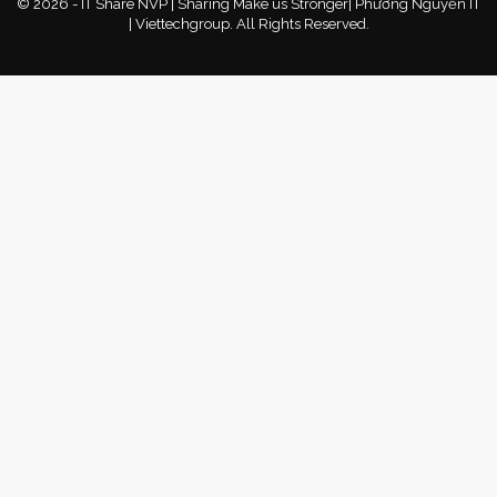
© 2026 - IT Share NVP | Sharing Make us Stronger| Phương Nguyễn IT
| Viettechgroup. All Rights Reserved.