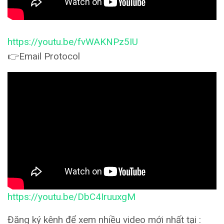
https://youtu.be/fvWAKNPz5IU
👉Email Protocol
https://youtu.be/DbC4IruuxgM
Đăng ký kênh để xem nhiều video mới nhất tại :