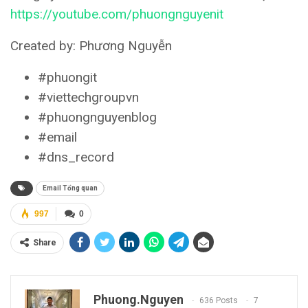
https://youtube.com/phuongnguyenit
Created by: Phương Nguyễn
#phuongit
#viettechgroupvn
#phuongnguyenblog
#email
#dns_record
Email Tổng quan
997
0
Share
Phuong.nguyen
636 Posts
7