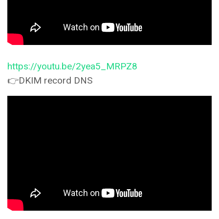
https://youtu.be/2yea5_MRPZ8
👉DKIM record DNS