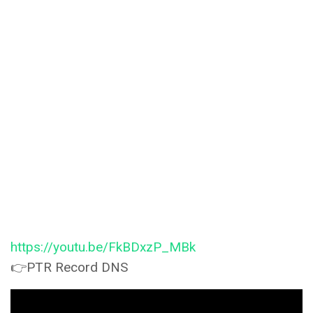
https://youtu.be/FkBDxzP_MBk
👉PTR Record DNS