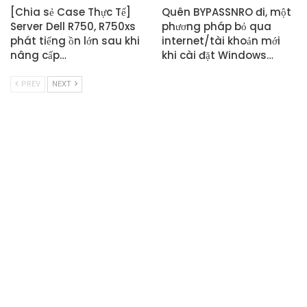
[Chia sẻ Case Thực Tế]
Quên BYPASSNRO đi, một
Server Dell R750, R750xs
phương pháp bỏ qua
phát tiếng ồn lớn sau khi
internet/tài khoản mới
nâng cấp…
khi cài đặt Windows…
PREV
NEXT