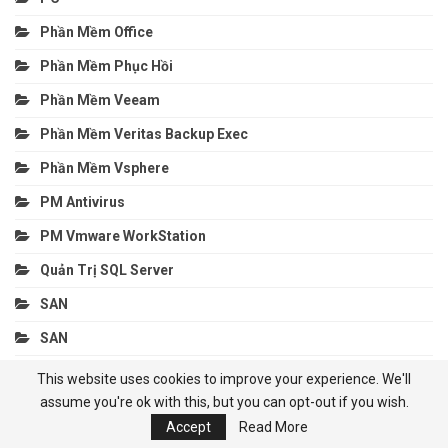
Phần Mềm Office
Phần Mềm Phục Hồi
Phần Mềm Veeam
Phần Mềm Veritas Backup Exec
Phần Mềm Vsphere
PM Antivirus
PM Vmware WorkStation
Quản Trị SQL Server
SAN
SAN
Sao Lưu
This website uses cookies to improve your experience. We'll
assume you're ok with this, but you can opt-out if you wish.
Security
Accept
Read More
Security Email