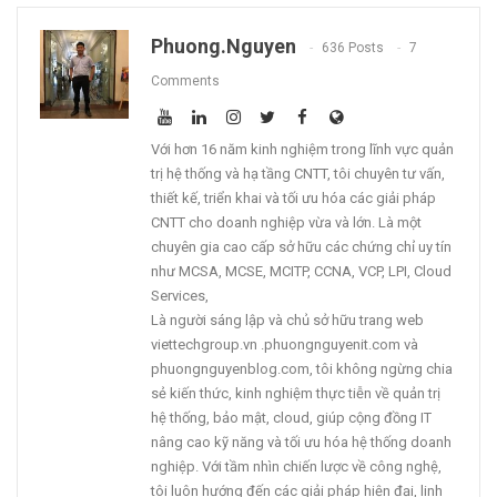
Phuong.nguyen
636 Posts
7
Comments
Với hơn 16 năm kinh nghiệm trong lĩnh vực quản
trị hệ thống và hạ tầng CNTT, tôi chuyên tư vấn,
thiết kế, triển khai và tối ưu hóa các giải pháp
CNTT cho doanh nghiệp vừa và lớn. Là một
chuyên gia cao cấp sở hữu các chứng chỉ uy tín
như MCSA, MCSE, MCITP, CCNA, VCP, LPI, Cloud
Services,
Là người sáng lập và chủ sở hữu trang web
viettechgroup.vn .phuongnguyenit.com và
phuongnguyenblog.com, tôi không ngừng chia
sẻ kiến thức, kinh nghiệm thực tiễn về quản trị
hệ thống, bảo mật, cloud, giúp cộng đồng IT
nâng cao kỹ năng và tối ưu hóa hệ thống doanh
nghiệp. Với tầm nhìn chiến lược về công nghệ,
tôi luôn hướng đến các giải pháp hiện đại, linh