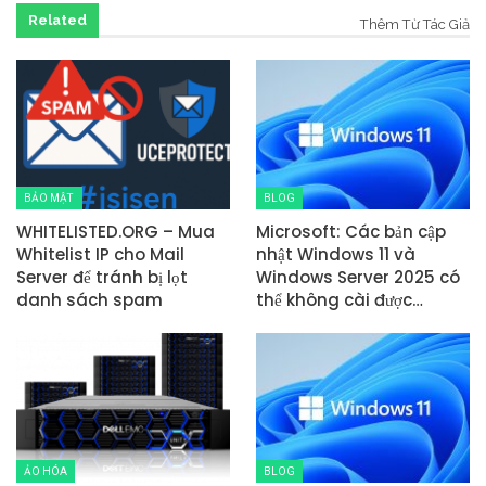
Related
Thêm Từ Tác Giả
BẢO MẬT
BLOG
WHITELISTED.ORG – Mua
Microsoft: Các bản cập
Whitelist IP cho Mail
nhật Windows 11 và
Server để tránh bị lọt
Windows Server 2025 có
danh sách spam
thể không cài được…
ẢO HÓA
BLOG