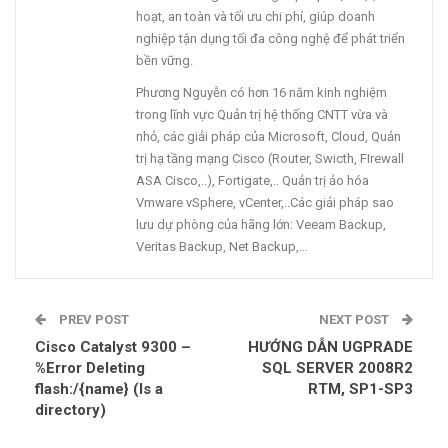
hoạt, an toàn và tối ưu chi phí, giúp doanh
nghiệp tận dụng tối đa công nghệ để phát triển
bền vững.
Phương Nguyễn có hơn 16 năm kinh nghiệm
trong lĩnh vực Quản trị hệ thống CNTT vừa và
nhỏ, các giải pháp của Microsoft, Cloud, Quản
trị hạ tầng mạng Cisco (Router, Swicth, FIrewall
ASA Cisco,..), Fortigate,.. Quản trị ảo hóa
Vmware vSphere, vCenter,..Các giải pháp sao
lưu dự phòng của hãng lớn: Veeam Backup,
Veritas Backup, Net Backup,…
PREV POST
NEXT POST
Cisco Catalyst 9300 –
HƯỚNG DẪN UGPRADE
%Error Deleting
SQL SERVER 2008R2
flash:/{name} (Is a
RTM, SP1-SP3
directory)