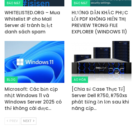
BẢO MẬT
BẢO MẬT
WHITELISTED.ORG – Mua
HƯỚNG DẪN KHẮC PHỤC
Whitelist IP cho Mail
LỖI PDF KHÔNG HIỂN THỊ
Server để tránh bị lọt
PREVIEW TRONG FILE
danh sách spam
EXPLORER (WINDOWS 11)
BLOG
ẢO HÓA
Microsoft: Các bản cập
[Chia sẻ Case Thực Tế]
nhật Windows 11 và
Server Dell R750, R750xs
Windows Server 2025 có
phát tiếng ồn lớn sau khi
thể không cài được…
nâng cấp…
PREV
NEXT