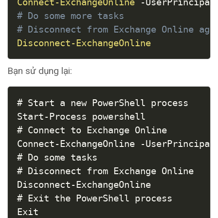
Connect-ExchangeOnline
-
UserPrincipal
# Do some more tasks
# Disconnect from Exchange Online aga
Disconnect-ExchangeOnline
Bạn sử dụng lại:
COPY
# Start a new PowerShell process

Start-Process powershell

# Connect to Exchange Online

Connect-ExchangeOnline -UserPrincipalN
# Do some tasks

# Disconnect from Exchange Online

Disconnect-ExchangeOnline

# Exit the PowerShell process

Exit
