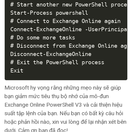
# Start another new PowerShell process
Start-Process powershell

# Connect to Exchange Online again

Connect-ExchangeOnline -UserPrincipalN
# Do some more tasks

# Disconnect from Exchange Online agai
Disconnect-ExchangeOnline

# Exit the PowerShell process

Exit
Microsoft hy vọng rằng những mẹo này sẽ giúp
bạn giảm mức tiêu thụ bộ nhớ của mô-đun
Exchange Online PowerShell V3 và cải thiện hiệu
suất tập lệnh của bạn. Nếu bạn có bất kỳ câu hỏi
hoặc phản hồi nào, xin vui lòng để lại nhận xét bên
dưới. Cảm ơn bạn đã đọc!