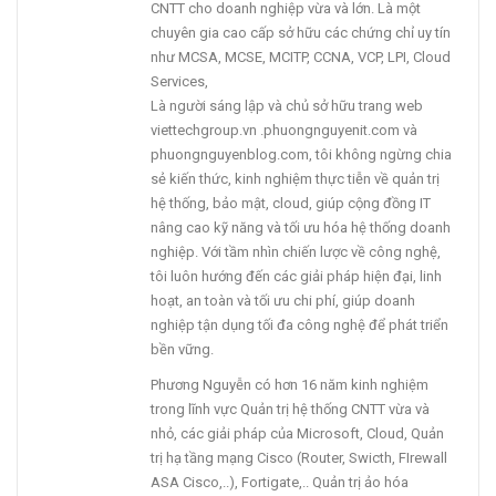
CNTT cho doanh nghiệp vừa và lớn. Là một
chuyên gia cao cấp sở hữu các chứng chỉ uy tín
như MCSA, MCSE, MCITP, CCNA, VCP, LPI, Cloud
Services,
Là người sáng lập và chủ sở hữu trang web
viettechgroup.vn .phuongnguyenit.com và
phuongnguyenblog.com, tôi không ngừng chia
sẻ kiến thức, kinh nghiệm thực tiễn về quản trị
hệ thống, bảo mật, cloud, giúp cộng đồng IT
nâng cao kỹ năng và tối ưu hóa hệ thống doanh
nghiệp. Với tầm nhìn chiến lược về công nghệ,
tôi luôn hướng đến các giải pháp hiện đại, linh
hoạt, an toàn và tối ưu chi phí, giúp doanh
nghiệp tận dụng tối đa công nghệ để phát triển
bền vững.
Phương Nguyễn có hơn 16 năm kinh nghiệm
trong lĩnh vực Quản trị hệ thống CNTT vừa và
nhỏ, các giải pháp của Microsoft, Cloud, Quản
trị hạ tầng mạng Cisco (Router, Swicth, FIrewall
ASA Cisco,..), Fortigate,.. Quản trị ảo hóa