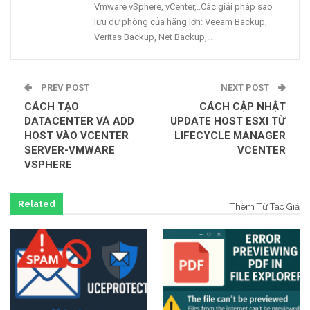
Vmware vSphere, vCenter,..Các giải pháp sao
lưu dự phòng của hãng lớn: Veeam Backup,
Veritas Backup, Net Backup,…
PREV POST
NEXT POST
CÁCH TẠO
CÁCH CẬP NHẬT
DATACENTER VÀ ADD
UPDATE HOST ESXI TỪ
HOST VÀO VCENTER
LIFECYCLE MANAGER
SERVER-VMWARE
VCENTER
VSPHERE
Related
Thêm Từ Tác Giả