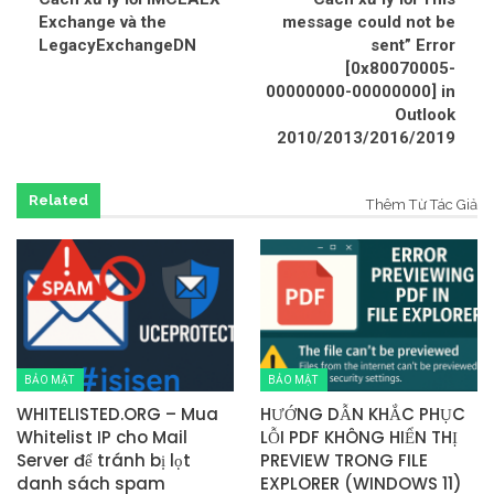
Exchange và the
message could not be
LegacyExchangeDN
sent” Error
[0x80070005-
00000000-00000000] in
Outlook
2010/2013/2016/2019
Related
Thêm Từ Tác Giả
BẢO MẬT
BẢO MẬT
WHITELISTED.ORG – Mua
HƯỚNG DẪN KHẮC PHỤC
Whitelist IP cho Mail
LỖI PDF KHÔNG HIỂN THỊ
Server để tránh bị lọt
PREVIEW TRONG FILE
danh sách spam
EXPLORER (WINDOWS 11)