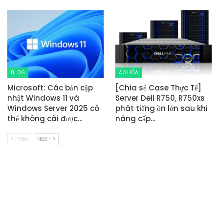
BLOG
ẢO HÓA
Microsoft: Các bản cập
[Chia sẻ Case Thực Tế]
nhật Windows 11 và
Server Dell R750, R750xs
Windows Server 2025 có
phát tiếng ồn lớn sau khi
thể không cài được…
nâng cấp…
PREV
NEXT