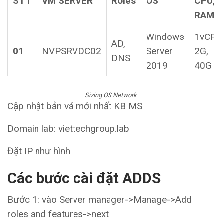
STT
VM SERVER
Roles
OS
CPU,
RAM
Windows
1vCPU
AD,
01
NVPSRVDC02
Server
2G,
DNS
2019
40G
Sizing OS Network
Cập nhật bản vá mới nhất KB MS
Domain lab: viettechgroup.lab
Đặt IP như hình
Các bước cài đặt ADDS
Bước 1: vào Server manager->Manage->Add
roles and features->next