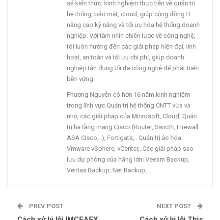
sẻ kiến thức, kinh nghiệm thực tiễn về quản trị
hệ thống, bảo mật, cloud, giúp cộng đồng IT
nâng cao kỹ năng và tối ưu hóa hệ thống doanh
nghiệp. Với tầm nhìn chiến lược về công nghệ,
tôi luôn hướng đến các giải pháp hiện đại, linh
hoạt, an toàn và tối ưu chi phí, giúp doanh
nghiệp tận dụng tối đa công nghệ để phát triển
bền vững.
Phương Nguyễn có hơn 16 năm kinh nghiệm
trong lĩnh vực Quản trị hệ thống CNTT vừa và
nhỏ, các giải pháp của Microsoft, Cloud, Quản
trị hạ tầng mạng Cisco (Router, Swicth, FIrewall
ASA Cisco,..), Fortigate,.. Quản trị ảo hóa
Vmware vSphere, vCenter,..Các giải pháp sao
lưu dự phòng của hãng lớn: Veeam Backup,
Veritas Backup, Net Backup,…
PREV POST
NEXT POST
Cách xử lý lỗi IMCEAEX
Cách xử lý lỗi This