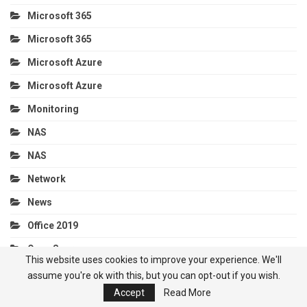
Microsoft 365
Microsoft 365
Microsoft Azure
Microsoft Azure
Monitoring
NAS
NAS
Network
News
Office 2019
Open Source
This website uses cookies to improve your experience. We'll
PC
assume you're ok with this, but you can opt-out if you wish.
Accept
Read More
Phần Mềm Office