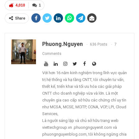
4,010
1
Share
Phuong.nguyen
636 Posts
7
Comments
Với hơn 16 năm kinh nghiệm trong lĩnh vực quản
trị hệ thống và hạ tầng CNTT, tôi chuyên tư vấn,
thiết kế, triển khai và tối ưu hóa các giải pháp
CNTT cho doanh nghiệp vừa và lớn. Là một
chuyên gia cao cấp sở hữu các chứng chỉ uy tín
như MCSA, MCSE, MCITP, CCNA, VCP, LPI, Cloud
Services,
Là người sáng lập và chủ sở hữu trang web
viettechgroup.vn .phuongnguyenit.com và
phuongnguyenblog.com, tôi không ngừng chia