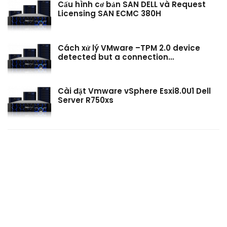
Cấu hình cơ bản SAN DELL và Request
Licensing SAN ECMC 380H
Cách xử lý VMware –TPM 2.0 device
detected but a connection…
Cài đặt Vmware vSphere Esxi8.0U1 Dell
Server R750xs