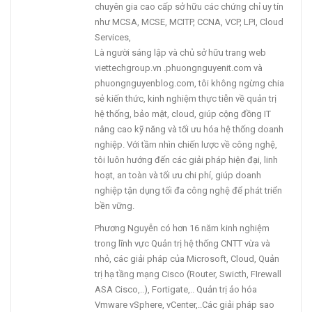
chuyên gia cao cấp sở hữu các chứng chỉ uy tín
như MCSA, MCSE, MCITP, CCNA, VCP, LPI, Cloud
Services,
Là người sáng lập và chủ sở hữu trang web
viettechgroup.vn .phuongnguyenit.com và
phuongnguyenblog.com, tôi không ngừng chia
sẻ kiến thức, kinh nghiệm thực tiễn về quản trị
hệ thống, bảo mật, cloud, giúp cộng đồng IT
nâng cao kỹ năng và tối ưu hóa hệ thống doanh
nghiệp. Với tầm nhìn chiến lược về công nghệ,
tôi luôn hướng đến các giải pháp hiện đại, linh
hoạt, an toàn và tối ưu chi phí, giúp doanh
nghiệp tận dụng tối đa công nghệ để phát triển
bền vững.
Phương Nguyễn có hơn 16 năm kinh nghiệm
trong lĩnh vực Quản trị hệ thống CNTT vừa và
nhỏ, các giải pháp của Microsoft, Cloud, Quản
trị hạ tầng mạng Cisco (Router, Swicth, FIrewall
ASA Cisco,..), Fortigate,.. Quản trị ảo hóa
Vmware vSphere, vCenter,..Các giải pháp sao