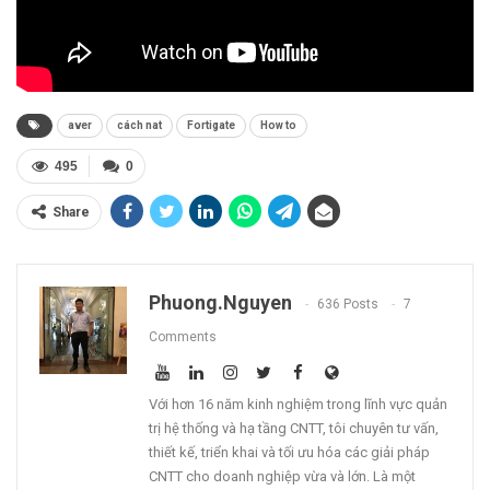
aver
cách nat
Fortigate
How to
495
0
Share
Phuong.nguyen
636 Posts
7
Comments
Với hơn 16 năm kinh nghiệm trong lĩnh vực quản
trị hệ thống và hạ tầng CNTT, tôi chuyên tư vấn,
thiết kế, triển khai và tối ưu hóa các giải pháp
CNTT cho doanh nghiệp vừa và lớn. Là một