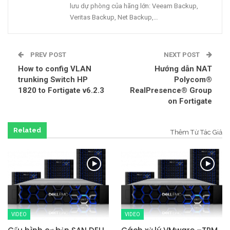
lưu dự phòng của hãng lớn: Veeam Backup,
Veritas Backup, Net Backup,…
PREV POST
NEXT POST
How to config VLAN
Hướng dẫn NAT
trunking Switch HP
Polycom®
1820 to Fortigate v6.2.3
RealPresence® Group
on Fortigate
Related
Thêm Từ Tác Giả
VIDEO
VIDEO