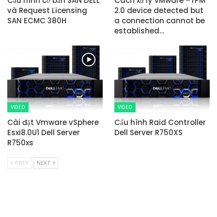
Cấu hình cơ bản SAN DELL
Cách xử lý VMware –TPM
và Request Licensing
2.0 device detected but
SAN ECMC 380H
a connection cannot be
established…
VIDEO
VIDEO
Cài đặt Vmware vSphere
Cấu hình Raid Controller
Esxi8.0U1 Dell Server
Dell Server R750XS
R750xs
PREV
NEXT