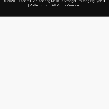
© 2026 - IT Share NVP | Sharing Make us Stronger| Phương Nguyễn IT
| Viettechgroup. All Rights Reserved.