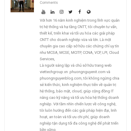
Comments
Với hơn 16 năm kinh nghiệm trong lĩnh vực quản
trị hệ thống và hạ tầng CNTT, tôi chuyên tư vấn,
thiết kế, triển khai và tối ưu hóa các giải pháp
CNTT cho doanh nghiệp vừa và lớn. Là một
chuyên gia cao cấp sở hữu các chứng chỉ uy tín
như MCSA, MCSE, MCITP, CCNA, VCP, LPI, Cloud
Services,
Là người sáng lập và chủ sở hữu trang web
viettechgroup.vn .phuongnguyenit.com và
phuongnguyenblog.com, tôi không ngừng chia
sẻ kiến thức, kinh nghiệm thực tiễn về quản trị
hệ thống, bảo mật, cloud, giúp cộng đồng IT
nâng cao kỹ năng và tối ưu hóa hệ thống doanh
nghiệp. Với tầm nhìn chiến lược về công nghệ,
tôi luôn hướng đến các giải pháp hiện đại, linh
hoạt, an toàn và tối ưu chi phí, giúp doanh
nghiệp tận dụng tối đa công nghệ để phát triển
bền vững.