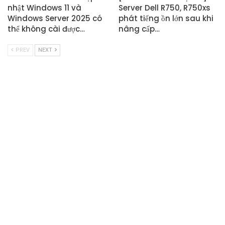
nhật Windows 11 và
Server Dell R750, R750xs
Windows Server 2025 có
phát tiếng ồn lớn sau khi
thể không cài được…
nâng cấp…
PREV
NEXT