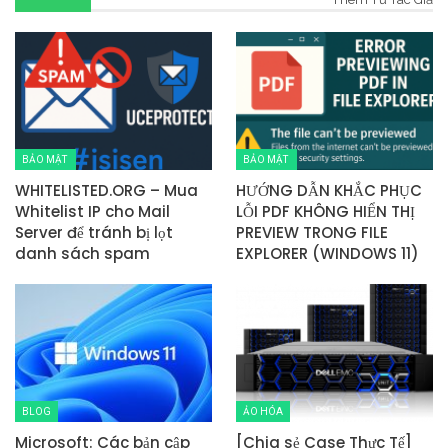
BẢO MẬT
BẢO MẬT
WHITELISTED.ORG – Mua
HƯỚNG DẪN KHẮC PHỤC
Whitelist IP cho Mail
LỖI PDF KHÔNG HIỂN THỊ
Server để tránh bị lọt
PREVIEW TRONG FILE
danh sách spam
EXPLORER (WINDOWS 11)
BLOG
ẢO HÓA
Microsoft: Các bản cập
[Chia sẻ Case Thực Tế]