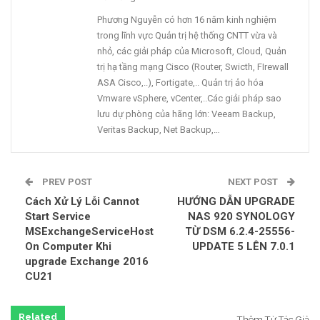
Phương Nguyễn có hơn 16 năm kinh nghiệm
trong lĩnh vực Quản trị hệ thống CNTT vừa và
nhỏ, các giải pháp của Microsoft, Cloud, Quản
trị hạ tầng mạng Cisco (Router, Swicth, FIrewall
ASA Cisco,..), Fortigate,.. Quản trị ảo hóa
Vmware vSphere, vCenter,..Các giải pháp sao
lưu dự phòng của hãng lớn: Veeam Backup,
Veritas Backup, Net Backup,…
PREV POST
NEXT POST
Cách Xử Lý Lỗi Cannot
HƯỚNG DẪN UPGRADE
Start Service
NAS 920 SYNOLOGY
MSExchangeServiceHost
TỪ DSM 6.2.4-25556-
On Computer Khi
UPDATE 5 LÊN 7.0.1
upgrade Exchange 2016
CU21
Related
Thêm Từ Tác Giả