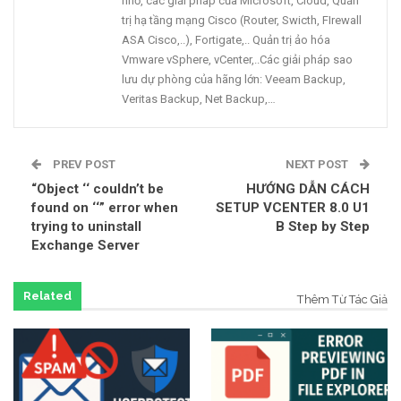
nhỏ, các giải pháp của Microsoft, Cloud, Quản
trị hạ tầng mạng Cisco (Router, Swicth, FIrewall
ASA Cisco,..), Fortigate,.. Quản trị ảo hóa
Vmware vSphere, vCenter,..Các giải pháp sao
lưu dự phòng của hãng lớn: Veeam Backup,
Veritas Backup, Net Backup,…
PREV POST
NEXT POST
“Object ‘
‘ couldn’t be
HƯỚNG DẪN CÁCH
found on ‘
‘” error when
SETUP VCENTER 8.0 U1
trying to uninstall
B Step by Step
Exchange Server
Related
Thêm Từ Tác Giả