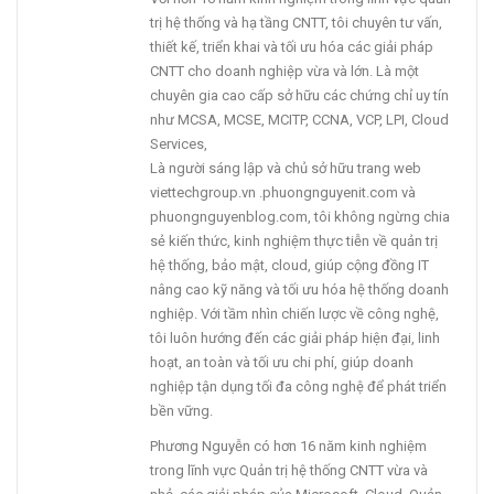
trị hệ thống và hạ tầng CNTT, tôi chuyên tư vấn,
thiết kế, triển khai và tối ưu hóa các giải pháp
CNTT cho doanh nghiệp vừa và lớn. Là một
chuyên gia cao cấp sở hữu các chứng chỉ uy tín
như MCSA, MCSE, MCITP, CCNA, VCP, LPI, Cloud
Services,
Là người sáng lập và chủ sở hữu trang web
viettechgroup.vn .phuongnguyenit.com và
phuongnguyenblog.com, tôi không ngừng chia
sẻ kiến thức, kinh nghiệm thực tiễn về quản trị
hệ thống, bảo mật, cloud, giúp cộng đồng IT
nâng cao kỹ năng và tối ưu hóa hệ thống doanh
nghiệp. Với tầm nhìn chiến lược về công nghệ,
tôi luôn hướng đến các giải pháp hiện đại, linh
hoạt, an toàn và tối ưu chi phí, giúp doanh
nghiệp tận dụng tối đa công nghệ để phát triển
bền vững.
Phương Nguyễn có hơn 16 năm kinh nghiệm
trong lĩnh vực Quản trị hệ thống CNTT vừa và