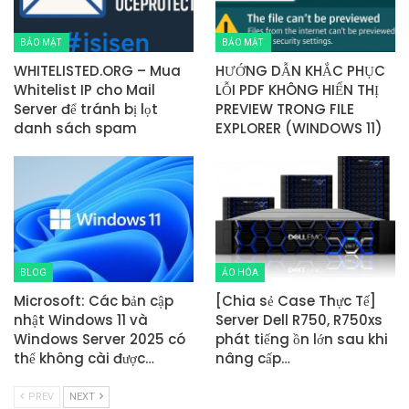
BẢO MẬT
BẢO MẬT
WHITELISTED.ORG – Mua
HƯỚNG DẪN KHẮC PHỤC
Whitelist IP cho Mail
LỖI PDF KHÔNG HIỂN THỊ
Server để tránh bị lọt
PREVIEW TRONG FILE
danh sách spam
EXPLORER (WINDOWS 11)
BLOG
ẢO HÓA
Microsoft: Các bản cập
[Chia sẻ Case Thực Tế]
nhật Windows 11 và
Server Dell R750, R750xs
Windows Server 2025 có
phát tiếng ồn lớn sau khi
thể không cài được…
nâng cấp…
PREV
NEXT