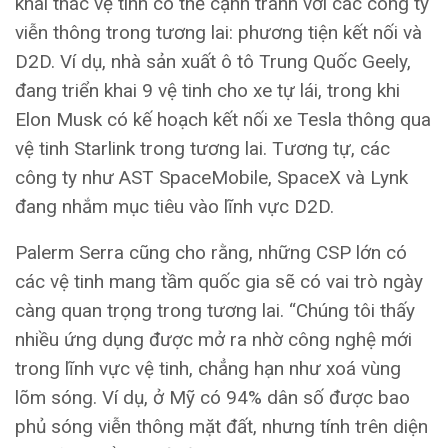
khai thác vệ tinh có thể cạnh tranh với các công ty
viễn thông trong tương lai: phương tiện kết nối và
D2D. Ví dụ, nhà sản xuất ô tô Trung Quốc Geely,
đang triển khai 9 vệ tinh cho xe tự lái, trong khi
Elon Musk có kế hoạch kết nối xe Tesla thông qua
vệ tinh Starlink trong tương lai. Tương tự, các
công ty như AST SpaceMobile, SpaceX và Lynk
đang nhắm mục tiêu vào lĩnh vực D2D.
Palerm Serra cũng cho rằng, những CSP lớn có
các vệ tinh mang tầm quốc gia sẽ có vai trò ngày
càng quan trọng trong tương lai. “Chúng tôi thấy
nhiều ứng dụng được mở ra nhờ công nghệ mới
trong lĩnh vực vệ tinh, chẳng hạn như xoá vùng
lõm sóng. Ví dụ, ở Mỹ có 94% dân số được bao
phủ sóng viễn thông mặt đất, nhưng tính trên diện