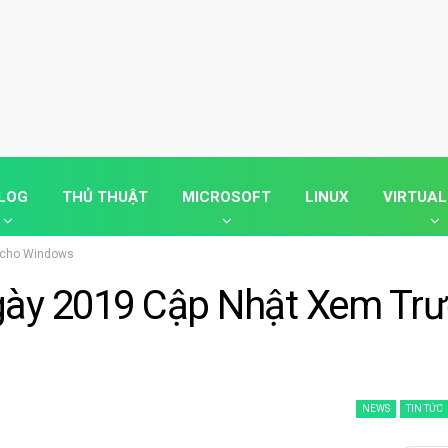
LOG
THỦ THUẬT
MICROSOFT
LINUX
VIRTUAL
c cho Windows
gày 2019 Cập Nhật Xem Tr
NEWS
TIN TỨC