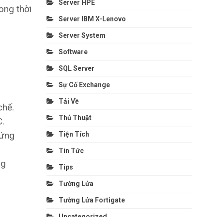
Server HPE
ong thời
Server IBM X-Lenovo
Server System
Software
SQL Server
Sự Cố Exchange
Tải Về
chế.
Thủ Thuật
.
 ứng
Tiện Tích
Tin Tức
ng
Tips
Tường Lửa
Tường Lửa Fortigate
Uncategorized