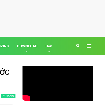
IZING
DOWNLOAD
Hơn
ước
WINDOWS