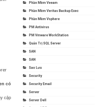
Phần Mềm Veeam
Phần Mềm Veritas Backup Exec
Phần Mềm Vsphere
PM Antivirus
PM Vmware WorkStation
Quản Trị SQL Server
SAN
SAN
Sao Lưu
orer
Security
en có
Security Email
Server
uy cập
Server Dell