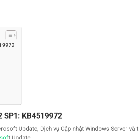
519972
2 SP1: KB4519972
osoft Update, Dịch vụ Cập nhật Windows Server và t
sof
t Update.