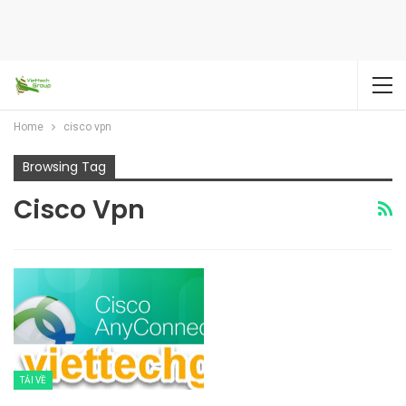
Home
cisco vpn
Browsing Tag
Cisco Vpn
TẢI VỀ