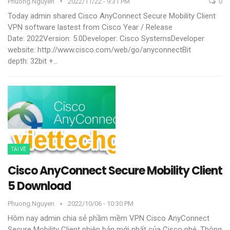
Phuong.nguyen
2022/11/22 - 9:31 PM
0
Today admin shared Cisco AnyConnect Secure Mobility Client
VPN software lastest from Cisco
Year / Release
Date: 2022Version: 5.0Developer: Cisco SystemsDeveloper
website: http://www.cisco.com/web/go/anyconnectBit
depth: 32bit +
…
TẢI VỀ
Cisco AnyConnect Secure Mobility Client
5 Download
Phuong.nguyen
2022/10/06 - 10:30 PM
Hôm nay admin chia sẻ phầm mềm VPN Cisco AnyConnect
Secure Mobility Client phiên bản mới nhất của Cisco nhé.
Thông