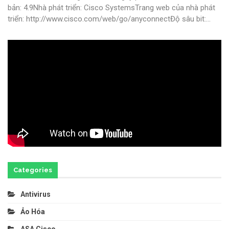
bản: 4.9Nhà phát triển: Cisco SystemsTrang web của nhà phát
triển: http://www.cisco.com/web/go/anyconnectĐộ sâu bit:
…
Categories
Antivirus
Ảo Hóa