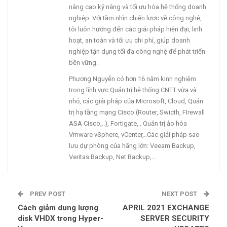
nâng cao kỹ năng và tối ưu hóa hệ thống doanh
nghiệp. Với tầm nhìn chiến lược về công nghệ,
tôi luôn hướng đến các giải pháp hiện đại, linh
hoạt, an toàn và tối ưu chi phí, giúp doanh
nghiệp tận dụng tối đa công nghệ để phát triển
bền vững.
Phương Nguyễn có hơn 16 năm kinh nghiệm
trong lĩnh vực Quản trị hệ thống CNTT vừa và
nhỏ, các giải pháp của Microsoft, Cloud, Quản
trị hạ tầng mạng Cisco (Router, Swicth, FIrewall
ASA Cisco,..), Fortigate,.. Quản trị ảo hóa
Vmware vSphere, vCenter,..Các giải pháp sao
lưu dự phòng của hãng lớn: Veeam Backup,
Veritas Backup, Net Backup,…
PREV POST
NEXT POST
Cách giảm dung lượng
APRIL 2021 EXCHANGE
disk VHDX trong Hyper-
SERVER SECURITY