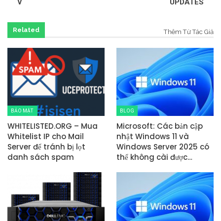
V
UPDATES
Related
Thêm Từ Tác Giả
BẢO MẬT
BLOG
WHITELISTED.ORG – Mua
Microsoft: Các bản cập
Whitelist IP cho Mail
nhật Windows 11 và
Server để tránh bị lọt
Windows Server 2025 có
danh sách spam
thể không cài được…