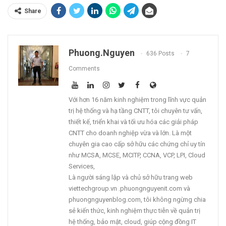
Share
Phuong.nguyen
636 Posts
7
Comments
Với hơn 16 năm kinh nghiệm trong lĩnh vực quản
trị hệ thống và hạ tầng CNTT, tôi chuyên tư vấn,
thiết kế, triển khai và tối ưu hóa các giải pháp
CNTT cho doanh nghiệp vừa và lớn. Là một
chuyên gia cao cấp sở hữu các chứng chỉ uy tín
như MCSA, MCSE, MCITP, CCNA, VCP, LPI, Cloud
Services,
Là người sáng lập và chủ sở hữu trang web
viettechgroup.vn .phuongnguyenit.com và
phuongnguyenblog.com, tôi không ngừng chia
sẻ kiến thức, kinh nghiệm thực tiễn về quản trị
hệ thống, bảo mật, cloud, giúp cộng đồng IT