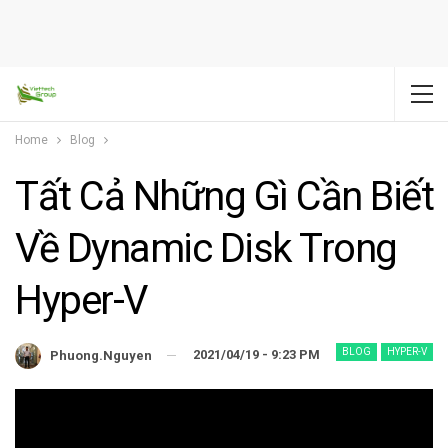
Home
Blog
Tất Cả Những Gì Cần Biết
Về Dynamic Disk Trong
Hyper-V
BLOG
HYPER-V
2021/04/19 - 9:23 PM
Phuong.nguyen