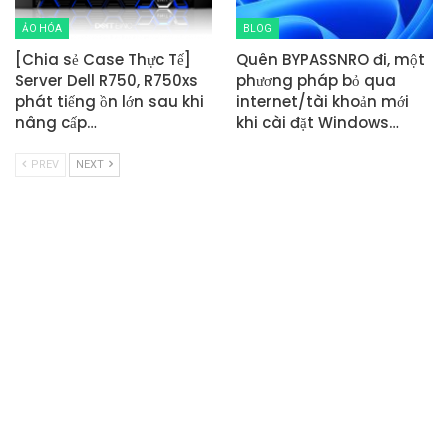
ẢO HÓA
BLOG
[Chia sẻ Case Thực Tế]
Quên BYPASSNRO đi, một
Server Dell R750, R750xs
phương pháp bỏ qua
phát tiếng ồn lớn sau khi
internet/tài khoản mới
nâng cấp…
khi cài đặt Windows…
PREV
NEXT