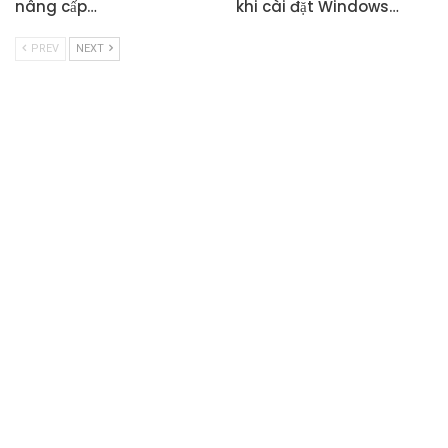
nâng cấp…
khi cài đặt Windows…
PREV
NEXT