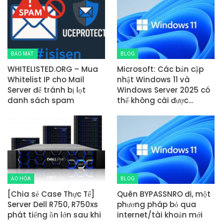
BẢO MẬT
BLOG
WHITELISTED.ORG – Mua
Microsoft: Các bản cập
Whitelist IP cho Mail
nhật Windows 11 và
Server để tránh bị lọt
Windows Server 2025 có
danh sách spam
thể không cài được…
ẢO HÓA
BLOG
[Chia sẻ Case Thực Tế]
Quên BYPASSNRO đi, một
Server Dell R750, R750xs
phương pháp bỏ qua
phát tiếng ồn lớn sau khi
internet/tài khoản mới