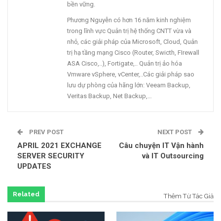
bền vững.
Phương Nguyễn có hơn 16 năm kinh nghiệm
trong lĩnh vực Quản trị hệ thống CNTT vừa và
nhỏ, các giải pháp của Microsoft, Cloud, Quản
trị hạ tầng mạng Cisco (Router, Swicth, FIrewall
ASA Cisco,..), Fortigate,.. Quản trị ảo hóa
Vmware vSphere, vCenter,..Các giải pháp sao
lưu dự phòng của hãng lớn: Veeam Backup,
Veritas Backup, Net Backup,…
PREV POST
NEXT POST
APRIL 2021 EXCHANGE
Câu chuyện IT Vận hành
SERVER SECURITY
và IT Outsourcing
UPDATES
Related
Thêm Từ Tác Giả