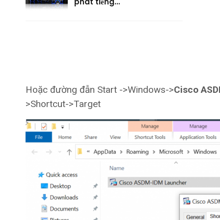
phát tiếng…
Hoặc đường đẫn Start ->Windows->
Cisco ASD
>Shortcut->Target