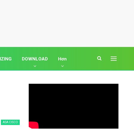
IZING
DOWNLOAD
Hơn
ASA CISCO