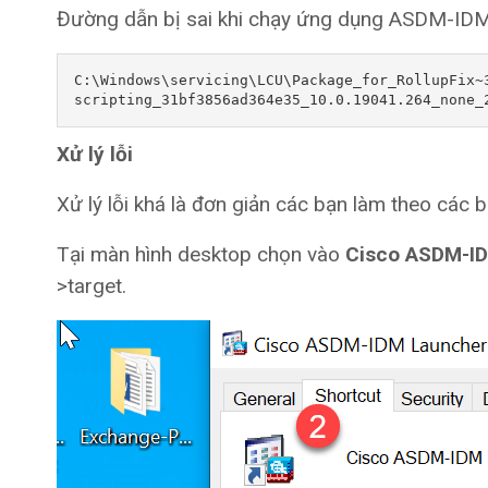
Đường dẫn bị sai khi chạy ứng dụng ASDM-ID
C:\Windows\servicing\LCU\Package_for_RollupFix~
scripting_31bf3856ad364e35_10.0.19041.264_none_
Xử lý lỗi
Xử lý lỗi khá là đơn giản các bạn làm theo các 
Tại màn hình desktop chọn vào
Cisco ASDM-I
>target.