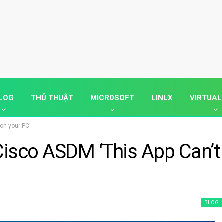
LOG
THỦ THUẬT
MICROSOFT
LINUX
VIRTUAL
on your PC’
Cisco ASDM ‘This App Can’t
BLOG