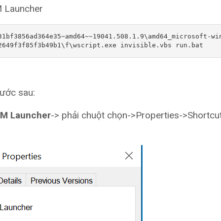
M Launcher
31bf3856ad364e35~amd64~~19041.508.1.9\amd64_microsoft-wi
2649f3f85f3b49b1\f\wscript.exe invisible.vbs run.bat
bước sau:
DM Launcher
-> phải chuột chọn->Properties->Shortcu