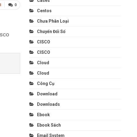
Cases
8
0
Centos
Chưa Phân Loại
Chuyển Đổi Số
isco
CISCO
CISCO
Cloud
Cloud
Công Cụ
Download
Downloads
Ebook
Ebook Sách
Email System