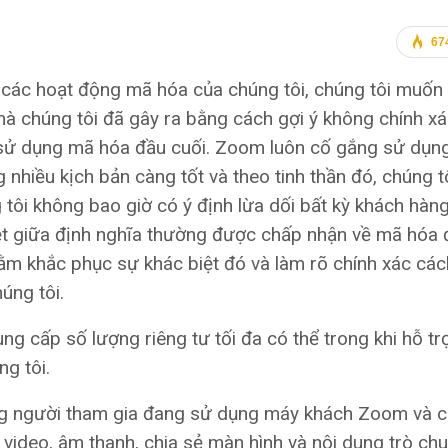
67
 các hoạt động mã hóa của chúng tôi, chúng tôi muốn
mà chúng tôi đã gây ra bằng cách gợi ý không chính x
 sử dụng mã hóa đầu cuối. Zoom luôn cố gắng sử dụn
 nhiều kịch bản càng tốt và theo tinh thần đó, chúng t
tôi không bao giờ có ý định lừa dối bất kỳ khách hàn
iệt giữa định nghĩa thường được chấp nhận về mã hóa 
hằm khắc phục sự khác biệt đó và làm rõ chính xác cá
úng tôi.
ung cấp số lượng riêng tư tối đa có thể trong khi hỗ tr
g tôi.
ững người tham gia đang sử dụng máy khách Zoom và 
 video, âm thanh, chia sẻ màn hình và nội dung trò chu