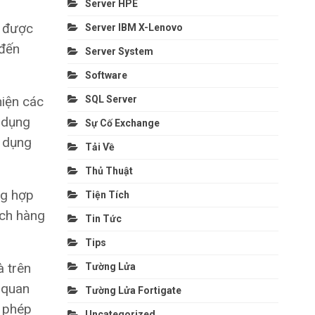
Server HPE
n được
Server IBM X-Lenovo
 đến
Server System
Software
hiện các
SQL Server
g dụng
Sự Cố Exchange
ử dụng
Tải Về
Thủ Thuật
ng hợp
Tiện Tích
ách hàng
Tin Tức
Tips
à trên
Tường Lửa
 quan
Tường Lửa Fortigate
i phép
Uncategorized