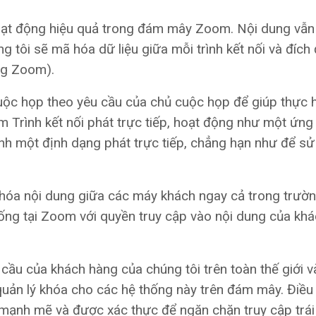
hoạt động hiệu quả trong đám mây Zoom. Nội dung vẫ
ng tôi sẽ mã hóa dữ liệu giữa mỗi trình kết nối và đích
ng Zoom).
ộc họp theo yêu cầu của chủ cuộc họp để giúp thực 
m Trình kết nối phát trực tiếp, hoạt động như một ứn
ành một định dạng phát trực tiếp, chẳng hạn như để s
mã hóa nội dung giữa các máy khách ngay cả trong trườ
thống tại Zoom với quyền truy cập vào nội dung của kh
ầu của khách hàng của chúng tôi trên toàn thế giới v
 quản lý khóa cho các hệ thống này trên đám mây. Điều
ộ mạnh mẽ và được xác thực để ngăn chặn truy cập trá