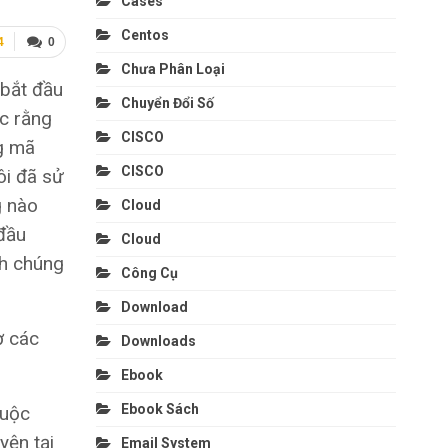
Cases
Centos
4
0
Chưa Phân Loại
 bắt đầu
Chuyển Đổi Số
ác rằng
CISCO
g mã
CISCO
ôi đã sử
g nào
Cloud
đầu
Cloud
ch chúng
Công Cụ
Download
ợ các
Downloads
Ebook
Ebook Sách
cuộc
yện tại
Email System