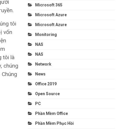
gười
Microsoft 365
ruyền.
Microsoft Azure
úng tôi
Microsoft Azure
ị vốn
Monitoring
iện
NAS
om
NAS
 tôi là
Network
y, chúng
. Chúng
News
Office 2019
Open Source
PC
Phần Mềm Office
Phần Mềm Phục Hồi