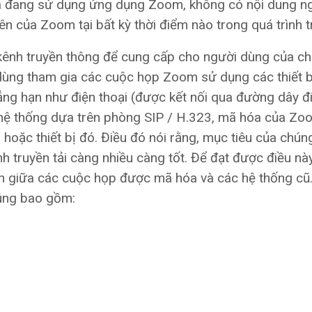
gia đang sử dụng ứng dụng Zoom, không có nội dung n
 của Zoom tại bất kỳ thời điểm nào trong quá trình t
kênh truyền thông để cung cấp cho người dùng của ch
 dùng tham gia các cuộc họp Zoom sử dụng các thiết b
ẳng hạn như điện thoại (được kết nối qua đường dây đ
c hệ thống dựa trên phòng SIP / H.323, mã hóa của Zo
hoặc thiết bị đó. Điều đó nói rằng, mục tiêu của chúng
h truyền tải càng nhiều càng tốt. Để đạt được điều nà
ịch giữa các cuộc họp được mã hóa và các hệ thống cũ
húng bao gồm: