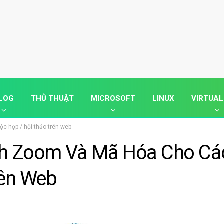
LOG
THỦ THUẬT
MICROSOFT
LINUX
VIRTUAL
c họp / hội thảo trên web
nh Zoom Và Mã Hóa Cho Cá
rên Web