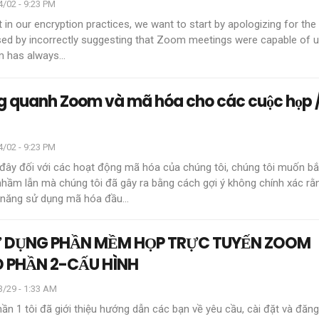
/02 - 9:23 PM
st in our encryption practices, we want to start by apologizing for the
ed by incorrectly suggesting that Zoom meetings were capable of u
m has always
…
ng quanh Zoom và mã hóa cho các cuộc họp /
/02 - 9:23 PM
đây đối với các hoạt động mã hóa của chúng tôi, chúng tôi muốn bắ
 nhầm lẫn mà chúng tôi đã gây ra bằng cách gợi ý không chính xác rằ
 năng sử dụng mã hóa đầu
…
 DỤNG PHẦN MỀM HỌP TRỰC TUYẾN ZOOM
 PHẦN 2-CẤU HÌNH
3/29 - 1:33 AM
ần 1 tôi đã giới thiệu hướng dẫn các bạn về yêu cầu, cài đặt và đă