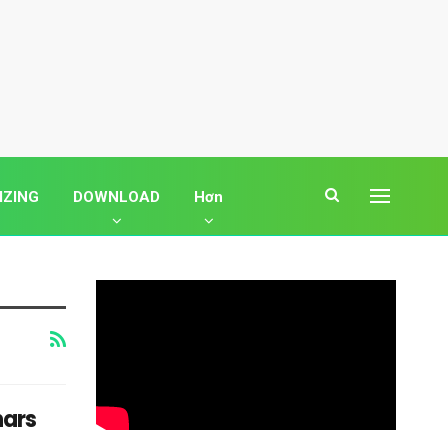
IZING
DOWNLOAD
Hơn
nars