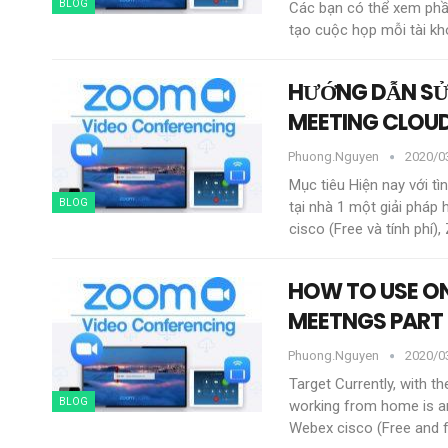
BLOG
Các bạn có thể xem phầ
tạo cuộc họp mỗi tài k
HƯỚNG DẪN SỬ
MEETING CLOUD
Phuong.nguyen
2020/0
Mục tiêu
Hiện nay với tì
BLOG
tại nhà 1 một giải pháp 
cisco (Free và tính phí)
HOW TO USE O
MEETNGS PART 
Phuong.nguyen
2020/0
Target
Currently, with 
BLOG
working from home is an
Webex cisco (Free and 