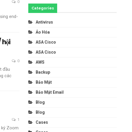
0
Categories
sing end-
Antivirus
Ảo Hóa
 hội
ASA Cisco
ASA Cisco
0
AWS
t đầu
Backup
ng các
Bảo Mật
Bảo Mật Email
Blog
Blog
1
Cases
ng ký Zoom