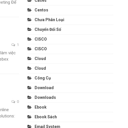
Cases
eting
Để
Centos
Chưa Phân Loại
Chuyển Đổi Số
CISCO
1
CISCO
 làm việc
Cloud
Webex
Cloud
Công Cụ
Download
Downloads
0
Ebook
nline
lutions:
Ebook Sách
Email System