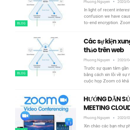
Phuong.nguyen
2020/04
In light of recent intere
confusion we have caus
to-end encryption. Zoo
BLOG
Các sự kiện xu
thảo trên web
Phuong.nguyen
2020/04
Trước sự quan tâm gần 
BLOG
bằng cách xin lỗi về sự
cuộc họp Zoom có ​​khả
HƯỚNG DẪN SỬ
MEETING CLOUD
Phuong.nguyen
2020/0
Xin chào các bạn như ph