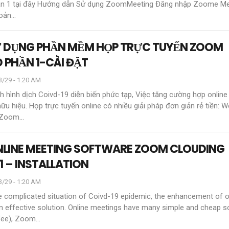
n 1 tại đây
Hướng dẫn Sử dụng ZoomMeeting
Đăng nhập Zoome Me
hoản
…
 DỤNG PHẦN MỀM HỌP TRỰC TUYẾN ZOOM
 PHẦN 1-CÀI ĐẶT
3/29 - 1:20 AM
nh hình dịch Coivd-19 diễn biến phức tạp, Việc tăng cường hợp online
hữu hiệu.
Họp trực tuyến online có nhiều giải pháp đơn giản rẻ tiền: 
, Zoom
…
NLINE MEETING SOFTWARE ZOOM CLOUDING
1 – INSTALLATION
3/29 - 1:20 AM
the complicated situation of Coivd-19 epidemic, the enhancement of o
 effective solution.
Online meetings have many simple and cheap so
fee), Zoom
…