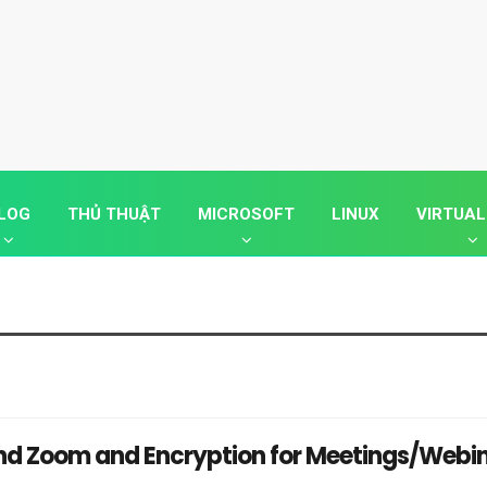
LOG
THỦ THUẬT
MICROSOFT
LINUX
VIRTUAL
nd Zoom and Encryption for Meetings/Webi