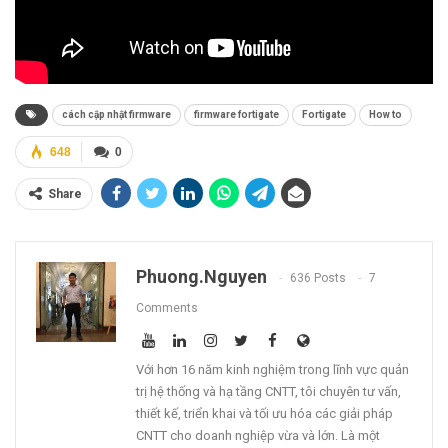
cách cập nhật firmware
firmware fortigate
Fortigate
How to
648
0
Share
Phuong.nguyen
636 Posts
7
Comments
Với hơn 16 năm kinh nghiệm trong lĩnh vực quản
trị hệ thống và hạ tầng CNTT, tôi chuyên tư vấn,
thiết kế, triển khai và tối ưu hóa các giải pháp
CNTT cho doanh nghiệp vừa và lớn. Là một