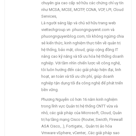
chuyên gia cao cấp sở hữu các chứng chỉ uy tín
như MCSA, MCSE, MCITP, CCNA, VCP, LPI, Cloud
Services,
Là người sáng lập và chủ sở hữu trang web
viettechgroup.vn .phuongnguyenit.com và
phuongnguyenblog.com, tôi không ngừng chia
sẻ kiến thức, kinh nghiệm thực tiễn về quản trị
hệ thống, bảo mật, cloud, giúp cộng đồng IT
nâng cao kỹ năng và tối ưu hóa hệ thống doanh
nghiệp. Với tầm nhìn chiến lược về công nghệ,
tôi luôn hướng đến các giải pháp hiện đại, linh
hoạt, an toàn và tối ưu chi phí, giúp doanh
nghiệp tận dụng tối đa công nghệ để phát triển
bền vững.
Phương Nguyễn có hơn 16 năm kinh nghiệm
trong lĩnh vực Quản trị hệ thống CNTT vừa và
nhỏ, các giải pháp của Microsoft, Cloud, Quản
trị hạ tầng mạng Cisco (Router, Swicth, FIrewall
ASA Cisco,..), Fortigate,.. Quản trị ảo hóa
Vmware vSphere, vCenter,..Các giải pháp sao