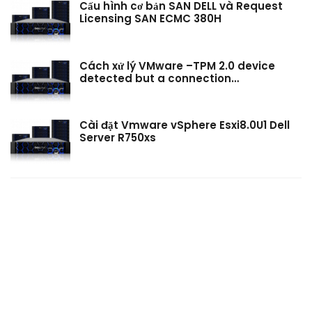
Cấu hình cơ bản SAN DELL và Request
Licensing SAN ECMC 380H
Cách xử lý VMware –TPM 2.0 device
detected but a connection…
Cài đặt Vmware vSphere Esxi8.0U1 Dell
Server R750xs