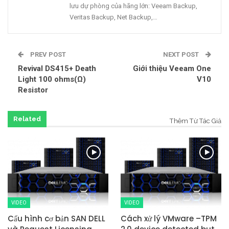
lưu dự phòng của hãng lớn: Veeam Backup,
Veritas Backup, Net Backup,…
PREV POST
NEXT POST
Revival DS415+ Death
Giới thiệu Veeam One
Light 100 ohms(Ω)
V10
Resistor
Related
Thêm Từ Tác Giả
VIDEO
VIDEO
Cấu hình cơ bản SAN DELL
Cách xử lý VMware –TPM