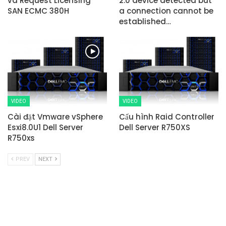
và Request Licensing
2.0 device detected but
SAN ECMC 380H
a connection cannot be
established…
VIDEO
VIDEO
Cài đặt Vmware vSphere
Cấu hình Raid Controller
Esxi8.0U1 Dell Server
Dell Server R750XS
R750xs
PREV
NEXT