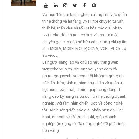
Với hơn 16 năm kinh nghiệm trong lĩnh vực quản
trị hệ thống và hạ tầng CNTT, tôi chuyên tư vấn,
thiết kế, triển khai và tối ưu hóa các giải pháp
CNTT cho doanh nghiệp vừa và lớn. Là một
chuyên gia cao cấp sở hữu các chứng chỉ uy tín
như MCSA, MCSE, MCITP, CCNA, VCP, LPI, Cloud
Services,
Là người sáng lập và chủ sở hữu trang web
viettechgroup.vn .phuongnguyenit.com và
phuongnguyenblog.com, tôi không ngừng chia
sẻ kiến thức, kinh nghiệm thực tiễn về quản trị
hệ thống, bảo mật, cloud, giúp cộng đồng IT
nâng cao kỹ năng và tối ưu hóa hệ thống doanh
nghiệp. Với tầm nhìn chiến lược về công nghệ,
tôi luôn hướng đến các giải pháp hiện đại, linh
hoạt, an toàn và tối ưu chi phí, giúp doanh
nghiệp tận dụng tối đa công nghệ để phát triển
bền vững.