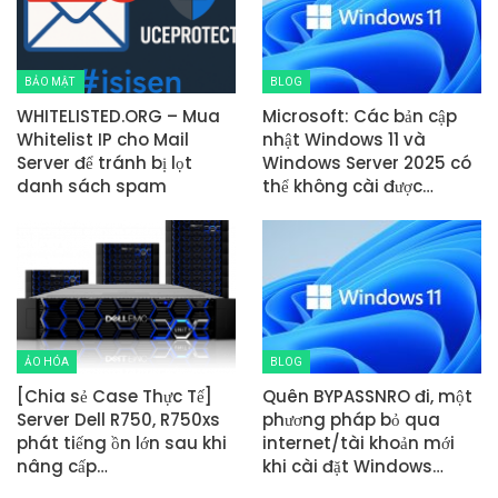
BẢO MẬT
BLOG
WHITELISTED.ORG – Mua
Microsoft: Các bản cập
Whitelist IP cho Mail
nhật Windows 11 và
Server để tránh bị lọt
Windows Server 2025 có
danh sách spam
thể không cài được…
ẢO HÓA
BLOG
[Chia sẻ Case Thực Tế]
Quên BYPASSNRO đi, một
Server Dell R750, R750xs
phương pháp bỏ qua
phát tiếng ồn lớn sau khi
internet/tài khoản mới
nâng cấp…
khi cài đặt Windows…