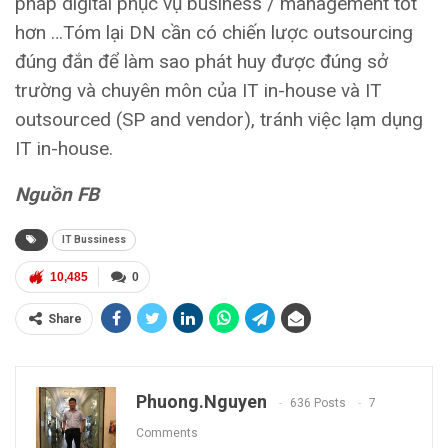
pháp digital phục vụ business / management tốt
hơn …Tóm lại DN cần có chiến lược outsourcing
đúng đắn để làm sao phát huy được đúng sở
trường và chuyên môn của IT in-house và IT
outsourced (SP and vendor), tránh việc lạm dụng
IT in-house.
Nguồn FB
IT Bussiness
10,485
0
Share
Phuong.nguyen
636 Posts
7
Comments