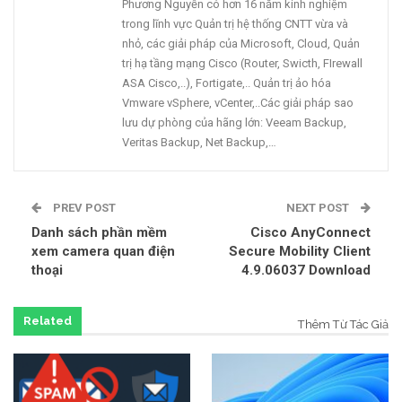
Phương Nguyễn có hơn 16 năm kinh nghiệm
trong lĩnh vực Quản trị hệ thống CNTT vừa và
nhỏ, các giải pháp của Microsoft, Cloud, Quản
trị hạ tầng mạng Cisco (Router, Swicth, FIrewall
ASA Cisco,..), Fortigate,.. Quản trị ảo hóa
Vmware vSphere, vCenter,..Các giải pháp sao
lưu dự phòng của hãng lớn: Veeam Backup,
Veritas Backup, Net Backup,…
PREV POST
NEXT POST
Danh sách phần mềm
Cisco AnyConnect
xem camera quan điện
Secure Mobility Client
thoại
4.9.06037 Download
Related
Thêm Từ Tác Giả