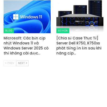
BLOG
ẢO HÓA
Microsoft: Các bản cập
[Chia sẻ Case Thực Tế]
nhật Windows 11 và
Server Dell R750, R750xs
Windows Server 2025 có
phát tiếng ồn lớn sau khi
thể không cài được…
nâng cấp…
PREV
NEXT