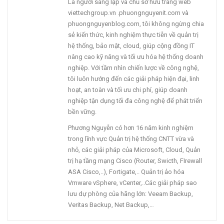
Là người sáng lập và chủ sở hữu trang web
viettechgroup.vn .phuongnguyenit.com và
phuongnguyenblog.com, tôi không ngừng chia
sẻ kiến thức, kinh nghiệm thực tiễn về quản trị
hệ thống, bảo mật, cloud, giúp cộng đồng IT
nâng cao kỹ năng và tối ưu hóa hệ thống doanh
nghiệp. Với tầm nhìn chiến lược về công nghệ,
tôi luôn hướng đến các giải pháp hiện đại, linh
hoạt, an toàn và tối ưu chi phí, giúp doanh
nghiệp tận dụng tối đa công nghệ để phát triển
bền vững.
Phương Nguyễn có hơn 16 năm kinh nghiệm
trong lĩnh vực Quản trị hệ thống CNTT vừa và
nhỏ, các giải pháp của Microsoft, Cloud, Quản
trị hạ tầng mạng Cisco (Router, Swicth, FIrewall
ASA Cisco,..), Fortigate,.. Quản trị ảo hóa
Vmware vSphere, vCenter,..Các giải pháp sao
lưu dự phòng của hãng lớn: Veeam Backup,
Veritas Backup, Net Backup,…