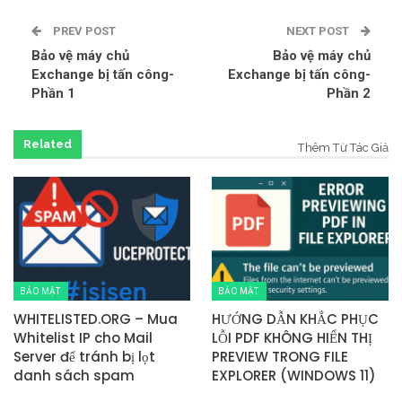
PREV POST
NEXT POST
Bảo vệ máy chủ
Bảo vệ máy chủ
Exchange bị tấn công-
Exchange bị tấn công-
Phần 1
Phần 2
Related
Thêm Từ Tác Giả
BẢO MẬT
BẢO MẬT
WHITELISTED.ORG – Mua
HƯỚNG DẪN KHẮC PHỤC
Whitelist IP cho Mail
LỖI PDF KHÔNG HIỂN THỊ
Server để tránh bị lọt
PREVIEW TRONG FILE
danh sách spam
EXPLORER (WINDOWS 11)