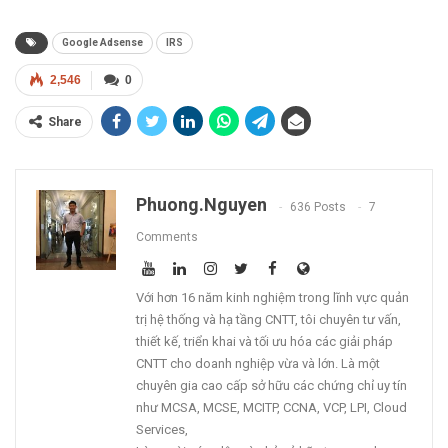
Google Adsense
IRS
2,546
0
Share
Phuong.nguyen
636 Posts
7
Comments
Với hơn 16 năm kinh nghiệm trong lĩnh vực quản
trị hệ thống và hạ tầng CNTT, tôi chuyên tư vấn,
thiết kế, triển khai và tối ưu hóa các giải pháp
CNTT cho doanh nghiệp vừa và lớn. Là một
chuyên gia cao cấp sở hữu các chứng chỉ uy tín
như MCSA, MCSE, MCITP, CCNA, VCP, LPI, Cloud
Services,