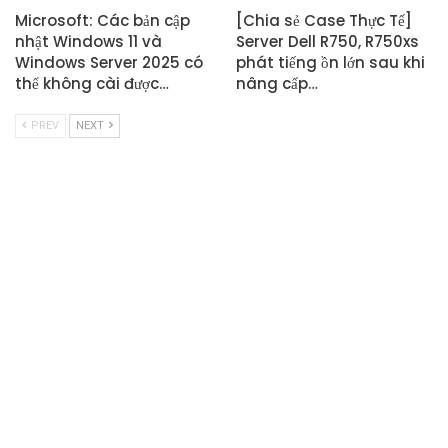
Microsoft: Các bản cập
[Chia sẻ Case Thực Tế]
nhật Windows 11 và
Server Dell R750, R750xs
Windows Server 2025 có
phát tiếng ồn lớn sau khi
thể không cài được…
nâng cấp…
PREV
NEXT