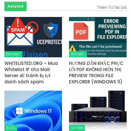
Related
Thêm Từ Tác Giả
BẢO MẬT
BẢO MẬT
WHITELISTED.ORG – Mua
HƯỚNG DẪN KHẮC PHỤC
Whitelist IP cho Mail
LỖI PDF KHÔNG HIỂN THỊ
Server để tránh bị lọt
PREVIEW TRONG FILE
danh sách spam
EXPLORER (WINDOWS 11)
BLOG
ẢO HÓA