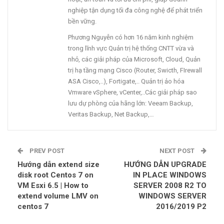
nghiệp tận dụng tối đa công nghệ để phát triển
bền vững.
Phương Nguyễn có hơn 16 năm kinh nghiệm
trong lĩnh vực Quản trị hệ thống CNTT vừa và
nhỏ, các giải pháp của Microsoft, Cloud, Quản
trị hạ tầng mạng Cisco (Router, Swicth, FIrewall
ASA Cisco,..), Fortigate,.. Quản trị ảo hóa
Vmware vSphere, vCenter,..Các giải pháp sao
lưu dự phòng của hãng lớn: Veeam Backup,
Veritas Backup, Net Backup,…
PREV POST
NEXT POST
Hướng dẫn extend size
HƯỚNG DẪN UPGRADE
disk root Centos 7 on
IN PLACE WINDOWS
VM Esxi 6.5 | How to
SERVER 2008 R2 TO
extend volume LMV on
WINDOWS SERVER
centos 7
2016/2019 P2