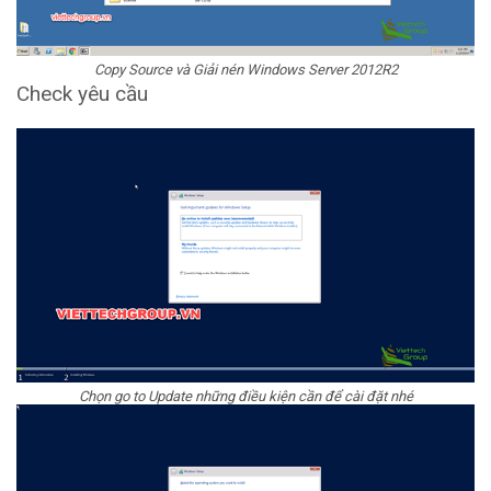
Copy Source và Giải nén Windows Server 2012R2
Check yêu cầu
Chọn go to Update những điều kiện cần để cài đặt nhé