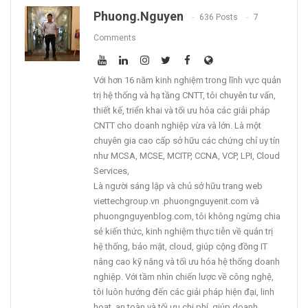
Phuong.nguyen
636 Posts
7
Comments
Với hơn 16 năm kinh nghiệm trong lĩnh vực quản
trị hệ thống và hạ tầng CNTT, tôi chuyên tư vấn,
thiết kế, triển khai và tối ưu hóa các giải pháp
CNTT cho doanh nghiệp vừa và lớn. Là một
chuyên gia cao cấp sở hữu các chứng chỉ uy tín
như MCSA, MCSE, MCITP, CCNA, VCP, LPI, Cloud
Services,
Là người sáng lập và chủ sở hữu trang web
viettechgroup.vn .phuongnguyenit.com và
phuongnguyenblog.com, tôi không ngừng chia
sẻ kiến thức, kinh nghiệm thực tiễn về quản trị
hệ thống, bảo mật, cloud, giúp cộng đồng IT
nâng cao kỹ năng và tối ưu hóa hệ thống doanh
nghiệp. Với tầm nhìn chiến lược về công nghệ,
tôi luôn hướng đến các giải pháp hiện đại, linh
hoạt, an toàn và tối ưu chi phí, giúp doanh