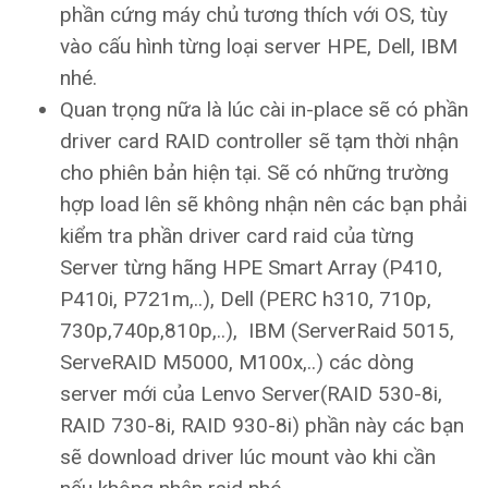
phần cứng máy chủ tương thích với OS, tùy
vào cấu hình từng loại server HPE, Dell, IBM
nhé.
Quan trọng nữa là lúc cài in-place sẽ có phần
driver card RAID controller sẽ tạm thời nhận
cho phiên bản hiện tại. Sẽ có những trường
hợp load lên sẽ không nhận nên các bạn phải
kiểm tra phần driver card raid của từng
Server từng hãng HPE Smart Array (P410,
P410i, P721m,..), Dell (PERC h310, 710p,
730p,740p,810p,..), IBM (ServerRaid 5015,
ServeRAID M5000, M100x,..) các dòng
server mới của Lenvo Server(RAID 530-8i,
RAID 730-8i, RAID 930-8i) phần này các bạn
sẽ download driver lúc mount vào khi cần