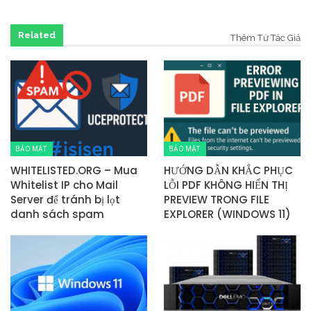
Related
Thêm Từ Tác Giả
BẢO MẬT
BẢO MẬT
WHITELISTED.ORG – Mua
HƯỚNG DẪN KHẮC PHỤC
Whitelist IP cho Mail
LỖI PDF KHÔNG HIỂN THỊ
Server để tránh bị lọt
PREVIEW TRONG FILE
danh sách spam
EXPLORER (WINDOWS 11)