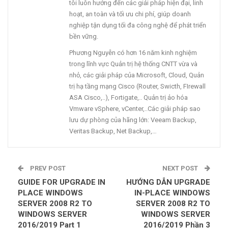
tôi luôn hướng đến các giải pháp hiện đại, linh
hoạt, an toàn và tối ưu chi phí, giúp doanh
nghiệp tận dụng tối đa công nghệ để phát triển
bền vững.
Phương Nguyễn có hơn 16 năm kinh nghiệm
trong lĩnh vực Quản trị hệ thống CNTT vừa và
nhỏ, các giải pháp của Microsoft, Cloud, Quản
trị hạ tầng mạng Cisco (Router, Swicth, FIrewall
ASA Cisco,..), Fortigate,.. Quản trị ảo hóa
Vmware vSphere, vCenter,..Các giải pháp sao
lưu dự phòng của hãng lớn: Veeam Backup,
Veritas Backup, Net Backup,…
PREV POST
NEXT POST
GUIDE FOR UPGRADE IN
HƯỚNG DẪN UPGRADE
PLACE WINDOWS
IN-PLACE WINDOWS
SERVER 2008 R2 TO
SERVER 2008 R2 TO
WINDOWS SERVER
WINDOWS SERVER
2016/2019 Part 1
2016/2019 Phần 3