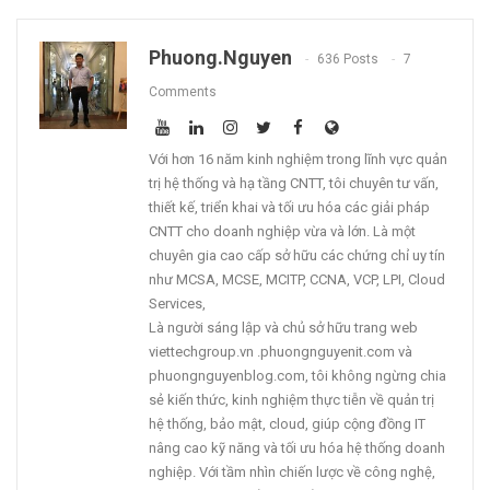
Phuong.nguyen
636 Posts
7
Comments
Với hơn 16 năm kinh nghiệm trong lĩnh vực quản
trị hệ thống và hạ tầng CNTT, tôi chuyên tư vấn,
thiết kế, triển khai và tối ưu hóa các giải pháp
CNTT cho doanh nghiệp vừa và lớn. Là một
chuyên gia cao cấp sở hữu các chứng chỉ uy tín
như MCSA, MCSE, MCITP, CCNA, VCP, LPI, Cloud
Services,
Là người sáng lập và chủ sở hữu trang web
viettechgroup.vn .phuongnguyenit.com và
phuongnguyenblog.com, tôi không ngừng chia
sẻ kiến thức, kinh nghiệm thực tiễn về quản trị
hệ thống, bảo mật, cloud, giúp cộng đồng IT
nâng cao kỹ năng và tối ưu hóa hệ thống doanh
nghiệp. Với tầm nhìn chiến lược về công nghệ,