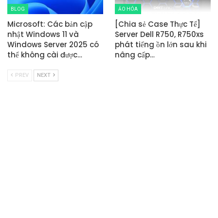
BLOG
ẢO HÓA
Microsoft: Các bản cập
[Chia sẻ Case Thực Tế]
nhật Windows 11 và
Server Dell R750, R750xs
Windows Server 2025 có
phát tiếng ồn lớn sau khi
thể không cài được…
nâng cấp…
PREV
NEXT