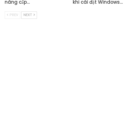
nâng cấp…
khi cài đặt Windows…
PREV
NEXT