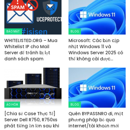
BẢO MẬT
BLOG
WHITELISTED.ORG – Mua
Microsoft: Các bản cập
Whitelist IP cho Mail
nhật Windows 11 và
Server để tránh bị lọt
Windows Server 2025 có
danh sách spam
thể không cài được…
ẢO HÓA
BLOG
[Chia sẻ Case Thực Tế]
Quên BYPASSNRO đi, một
Server Dell R750, R750xs
phương pháp bỏ qua
phát tiếng ồn lớn sau khi
internet/tài khoản mới