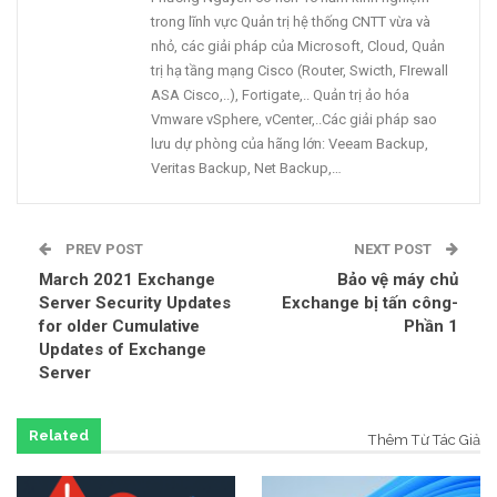
trong lĩnh vực Quản trị hệ thống CNTT vừa và
nhỏ, các giải pháp của Microsoft, Cloud, Quản
trị hạ tầng mạng Cisco (Router, Swicth, FIrewall
ASA Cisco,..), Fortigate,.. Quản trị ảo hóa
Vmware vSphere, vCenter,..Các giải pháp sao
lưu dự phòng của hãng lớn: Veeam Backup,
Veritas Backup, Net Backup,…
PREV POST
NEXT POST
March 2021 Exchange
Bảo vệ máy chủ
Server Security Updates
Exchange bị tấn công-
for older Cumulative
Phần 1
Updates of Exchange
Server
Related
Thêm Từ Tác Giả