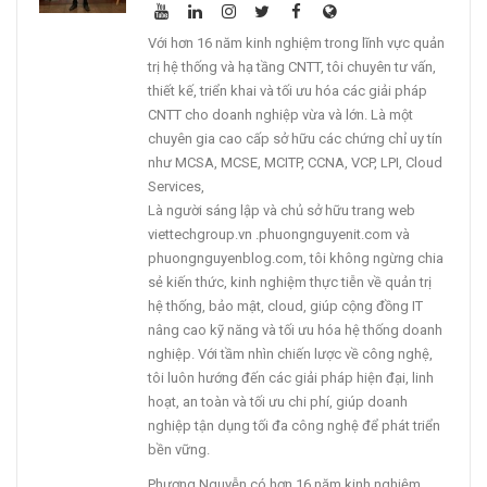
Với hơn 16 năm kinh nghiệm trong lĩnh vực quản
trị hệ thống và hạ tầng CNTT, tôi chuyên tư vấn,
thiết kế, triển khai và tối ưu hóa các giải pháp
CNTT cho doanh nghiệp vừa và lớn. Là một
chuyên gia cao cấp sở hữu các chứng chỉ uy tín
như MCSA, MCSE, MCITP, CCNA, VCP, LPI, Cloud
Services,
Là người sáng lập và chủ sở hữu trang web
viettechgroup.vn .phuongnguyenit.com và
phuongnguyenblog.com, tôi không ngừng chia
sẻ kiến thức, kinh nghiệm thực tiễn về quản trị
hệ thống, bảo mật, cloud, giúp cộng đồng IT
nâng cao kỹ năng và tối ưu hóa hệ thống doanh
nghiệp. Với tầm nhìn chiến lược về công nghệ,
tôi luôn hướng đến các giải pháp hiện đại, linh
hoạt, an toàn và tối ưu chi phí, giúp doanh
nghiệp tận dụng tối đa công nghệ để phát triển
bền vững.
Phương Nguyễn có hơn 16 năm kinh nghiệm